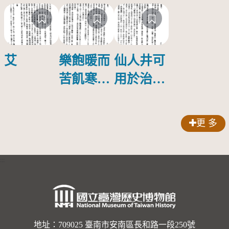
艾
樂飽暖而
仙人井可
苦飢寒，
用於治療
厭勞役而
疾病及刀
安逸豫 裨
火傷，井
更 多
海紀遊 台
上石紋相
灣文獻史
傳是仙人
:::
料叢刊
之足跡而
名 恒春縣
志卷二十
二 台灣文
地址：709025 臺南市安南區長和路一段250號