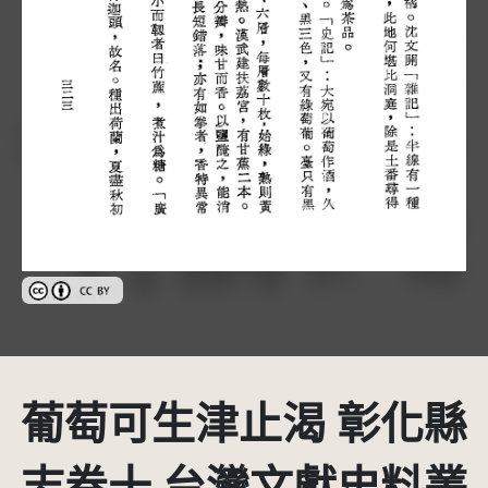
創用CC姓名標示 3.0 台灣及其後版本(CC BY 3.0 TW +)
葡萄可生津止渴 彰化縣
志卷十 台灣文獻史料叢