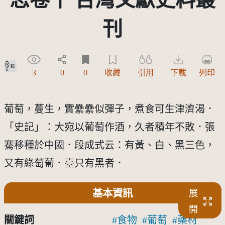
刊
政府資料開放授權條款-第1版(OGDL 1.0)
3
0
0
收藏
引用
下載
列印
葡萄，蔓生，實纍纍似彈子，煮食可生津濟渴．
「史記」：大宛以葡萄作酒，久者積年不敗．張
騫移種於中國．段成式云：有黃、白、黑三色，
又有綠萄葡．臺只有黑者．
基本資訊
展
開
關鍵詞
食物
葡萄
藥材