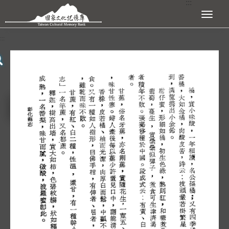
:::
跳到主要內容區塊
展開選單
:::
查看