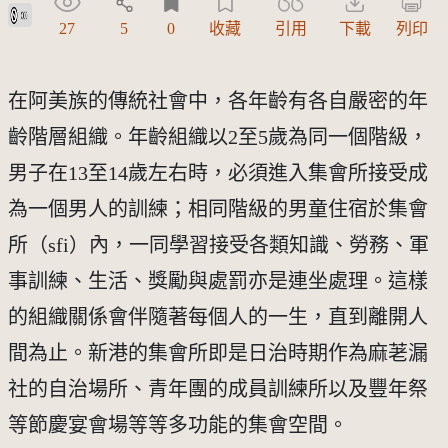
公眾領域貢獻宣告(CC0)
27
5
0
收藏
引用
下載
列印
在阿美族的傳統社會中，各年齡有各自嚴密的年
齡階層組織。年齡組織以2至5歲為同一個階級，
男子在13至14歲左右時，必須進入集會所接受成
為一個男人的訓練；相同階級的男童住宿於集會
所（sfi）內，一同學習接受各類知識、勞務、軍
事訓練、生活、獎勵與處罰亦是連坐處理。這樣
的組織關係會伴隨著每個人的一生，直到離開人
間為止。新港的集會所即是日治時期作為麻荖漏
社的自治場所、青年團的成員訓練所以及豐年祭
等節慶宴會場等等多功能的集會空間。