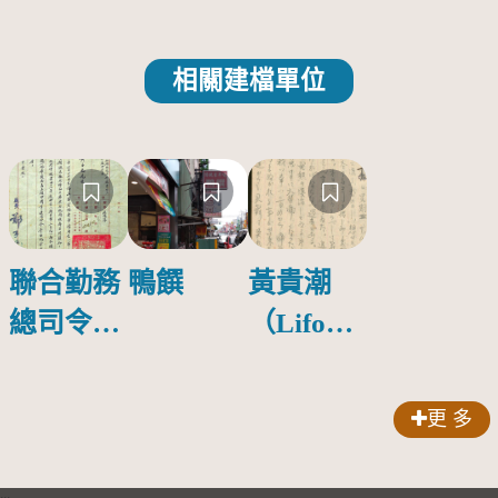
相關建檔單位
聯合勤務
鴨饌
黃貴潮
總司令部
（Lifok
撫卹處通
Oteng）
知文件之
的日記
更 多
二
（民國四
十一年二