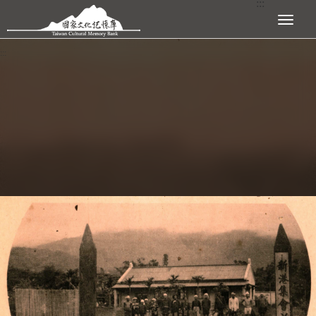
:::
跳到主要內容區塊
展開選單
:::