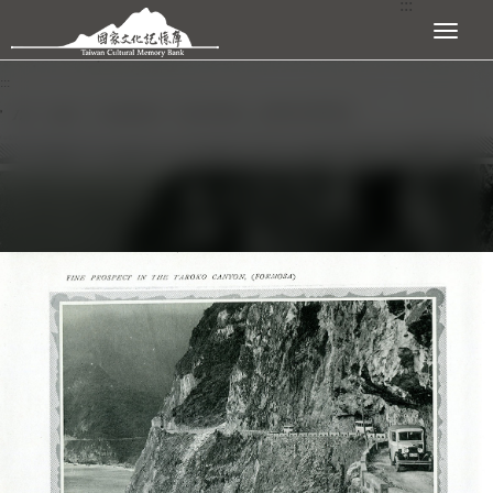
:::
跳到主要內容區塊
展開選單
:::