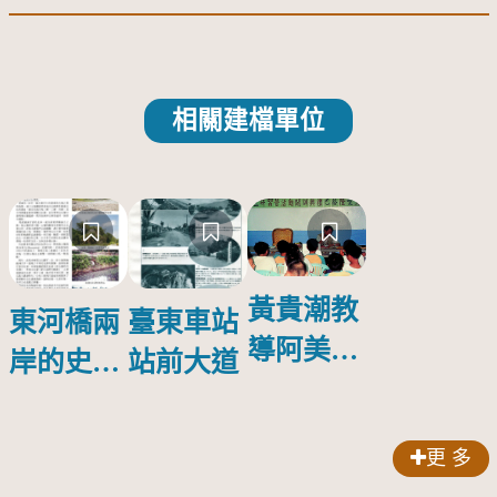
相關建檔單位
黃貴潮教
東河橋兩
臺東車站
導阿美族
岸的史前
站前大道
少年口簧
遺址群
琴技藝
更 多