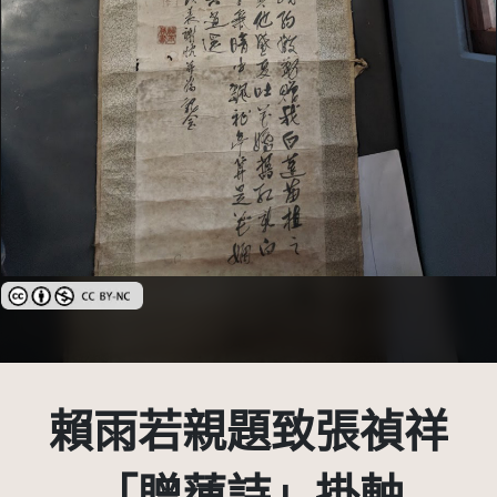
創用CC姓名標示-非商業性 3.0 台灣及其後版本(CC BY-NC 3.0 TW +)
賴雨若親題致張禎祥
「贈蓮詩」掛軸