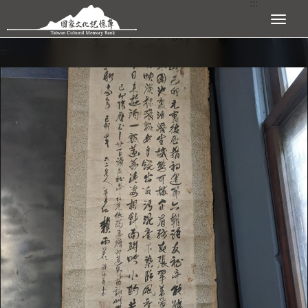
:::
跳到主要內容區塊
展開選單
:::