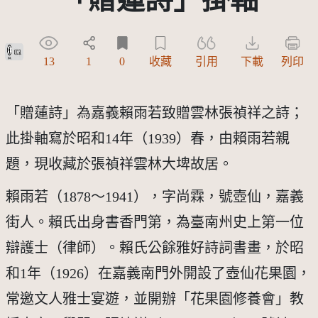
政府資料開放授權條款-第1版(OGDL 1.0)
13
1
0
收藏
引用
下載
列印
「贈蓮詩」為嘉義賴雨若致贈雲林張禎祥之詩；
此掛軸寫於昭和14年（1939）春，由賴雨若親
題，現收藏於張禎祥雲林大埤故居。
賴雨若（1878～1941），字尚霖，號壺仙，嘉義
街人。賴氏出身書香門第，為臺南州史上第一位
辯護士（律師）。賴氏公餘雅好詩詞書畫，於昭
和1年（1926）在嘉義南門外開設了壺仙花果園，
常邀文人雅士宴遊，並開辦「花果園修養會」教