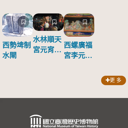
水林順天
西勢埤制
西螺廣福
宮元宵遶
水閘
宮李元霸
境
殺敗宇文
成都剪黏
更 多
:::