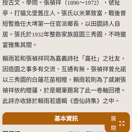
授古文、學問。張禎祥（1896～1972），號祉
亭，打貓北堡舊庄人。張氏以米業致富，戰後曾
短暫擔任大埤第一任官派鄉長，以田園詩人自
居。張氏於1932年整飭家族庭園三秀園，不時邀
宴雅集其間。
賴雨若和張禎祥同為嘉義詩社「嘉社」之社友，
因造園之事多有交流、互通有無。張禎祥曾允諾
以三秀園的白蓮花苗相贈，賴雨若則為了感謝張
禎祥依約贈蓮，於是親筆題寫了此一卷軸回禮。
此詩亦收錄於賴雨若遺輯《壺仙詩集》之中。
基本資訊
展
開