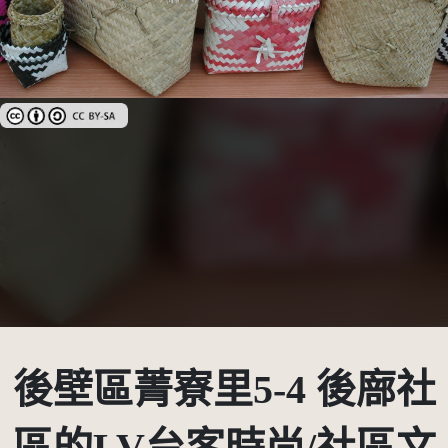
創用CC姓名標示-相同方式分享 3.0 台灣及其後版本(CC BY-SA 3.0 TW +)
後壁區菁寮里5-4 後廍社
區的LV台客時尚/社區文