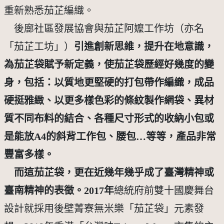
重新熟悉茄芷編織。
後廍社區發展協會與茄芷阿嬤工作坊（亦名
「茄芷工坊」）
引進創新思維，提升在地意識，
為茄芷袋賦予新定義，使茄芷袋歷經好幾度的變
身，包括：以質地更堅硬的打包帶作編織，成品
硬挺雅緻、以更多樣色彩的條紋製作網袋、異材
質不同布料的結合、各種尺寸形式的收納小包或
是能放
A4
的斜背工作包、腰包…等等，產品非常
豐富多樣。
    而這茄芷袋，更在近幾年幾乎成了臺灣精神或
臺南精神的表徵。
2017
年
總統府前雙十國慶舞台
設計就採用後壁菁寮無米樂「茄芷袋」元素發