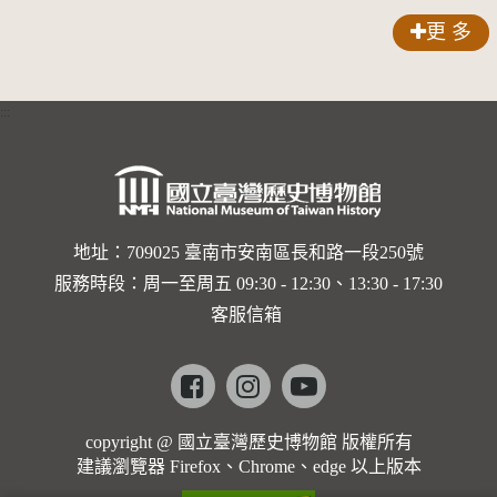
首就任1
慶安宮」
三年度十
更 多
管理維護
五年度蕭
計
壠工場財
:::
畫-1030915
團書類機
版
械建物-
機械及器
具變更
地址：709025 臺南市安南區長和路一段250號
服務時段：周一至周五 09:30 - 12:30、13:30 - 17:30
客服信箱
Facebook
instagram
youtube
copyright @ 國立臺灣歷史博物館 版權所有
建議瀏覽器 Firefox、Chrome、edge 以上版本