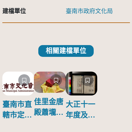
建檔單位
臺南市政府文化局
相關建檔單位
佳里金唐
臺南市直
大正十一
殿蕭壠香
轄市定古
年度及十
─建醮會
蹟「善化
二年度十