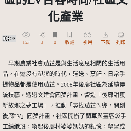
化產業
創用CC姓名標示-相同方式分享 3.0 台灣及其後版本(CC BY-SA 3.0 TW +)
153
3
0
收藏
引用
下載
列印
早期農業社會茄芷是與生活息息相關的生活用
品，在還沒有塑膠的時代，運送、烹飪、日常手
提物品都是使用茄芷。2008年後廍社區為延續傳
統技藝，透過文建會圓夢計畫，營造「後廍甜蜜
新故鄉之夢工場」，推動「尋找茄芷ㄟ兜，開創
後廍LV」圓夢計畫，社區開辦了藺草與臺客袋手
工編織班，喚起後廍村婆婆媽媽的記憶，學習或