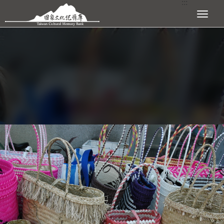
:::
跳到主要內容區塊
展開選單
:::