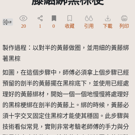
創用CC姓名標示 3.0 台灣及其後版本(CC BY 3.0 TW +)
20
1
0
收藏
引用
下載
列印
製作過程：以對半的黃藤做圈，並用細的黃藤綁
著黑棕
如圖，在這個步驟中，師傅必須拿上個步驟已經
預留的剖半的黃藤擺在黑棕底下，並使用已經處
理好的黃藤綁材，開始一個一個地慢慢將處理好
的黑棕梗綁在剖半的黃藤上。綁的時候，黃藤必
須十字交叉固定住黑棕才能使其穩固。此步驟與
技術看似常見，實則非常考驗老師傅的手力與分