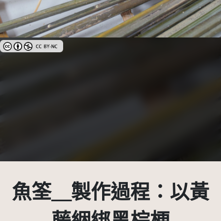
創用CC姓名標示-非商業性 3.0 台灣及其後版本(CC BY-NC 3.0 TW +)
魚筌＿製作過程：以黃
藤綑綁黑棕梗