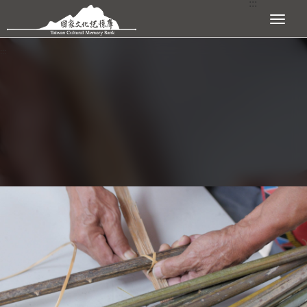
:::
跳到主要內容區塊
展開選單
:::