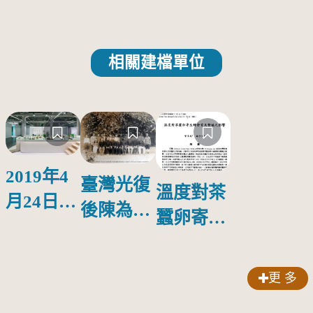
相關建檔單位
2019年4
臺灣光復
溫度對茶
月24日至
後陳為禎
蠶卵寄生
5月5日臺
技正代表
蜂發育及
灣文博會
接收魚池
繁殖之影
工藝館，
更 多
茶業試驗
響
茶3.1415
支所