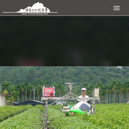
:::
跳到主要內容區塊
展開選單
:::