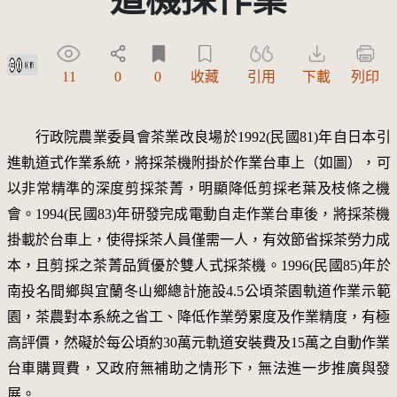
創用CC姓名標示 3.0 台灣及其後版本(CC BY 3.0 TW +)
11
0
0
收藏
引用
下載
列印
行政院農業委員會茶業改良
場於1992(民國81)年自日本引
進軌道式作業系統，將採茶機附掛於作業台車上（
如
圖），可
以非常精準的深度剪採茶菁，明顯降低剪採老葉及枝條之機
會。1994(民國83)年研發完成電動自走作業台車後，將採茶機
掛載於台車上，使得採茶人員僅需一人，有效節省採茶勞力成
本，且剪採之茶菁品質優於雙人式採茶機。1996(民國85)年於
南投名間
鄉
與宜蘭冬山
鄉總計
施設4.5公頃茶園軌道作業示範
園，茶農對本系統之省工、降低作業勞累度及作業精度，有極
高評價，然礙於每公頃約30萬元軌道安裝費及15萬之自動作業
台車購買費，又政府無補助之情形下，無法進一步推廣與發
展。