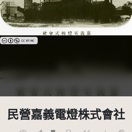
創用CC姓名標示-非商業性 3.0 台灣及其後版本(CC BY-NC 3.0 TW +)
民營嘉義電燈株式會社