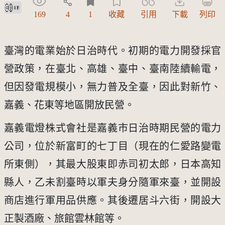
創用CC姓名標示 3.0 台灣及其後版本(CC BY 3.0 TW +)
169
4
1
收藏
引用
下載
列印
臺灣的電業始於日治時代。初期的電力開發採官
營政策，在臺北、高雄、臺中、臺南陸續輸電，
但因發電規模小，無力普及全臺，因此對新竹、
嘉義、花東等地區開放民營。
嘉義電燈株式會社是嘉義市日治時期民營的電力
公司，位於新富町的七丁目（現在的仁愛路變電
所東側），其最大股東即赤司初太郎，日本高知
縣人，乙未割臺時以軍夫身分隨軍來臺，並開設
商店進行軍用品供應。其後遷居斗六街，開設大
正製酒廠、旅館雲林館等。