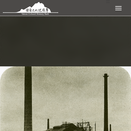
:::
跳到主要內容區塊
展開選單
:::