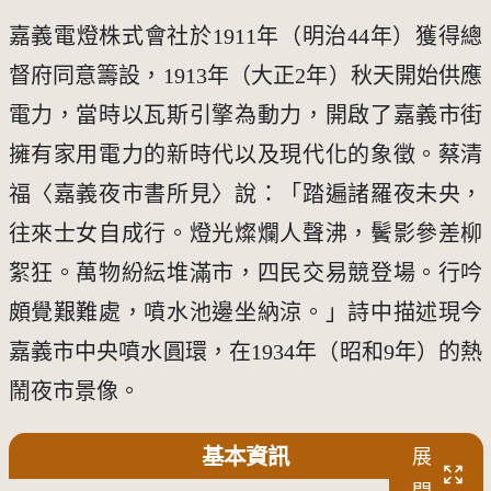
嘉義電燈株式會社於1911年（明治44年）獲得總
督府同意籌設，1913年（大正2年）秋天開始供應
電力，當時以瓦斯引擎為動力，開啟了嘉義市街
擁有家用電力的新時代以及現代化的象徵。蔡清
福〈嘉義夜市書所見〉說：「踏遍諸羅夜未央，
往來士女自成行。燈光燦爛人聲沸，鬢影參差柳
絮狂。萬物紛紜堆滿市，四民交易競登場。行吟
頗覺艱難處，噴水池邊坐納涼。」詩中描述現今
嘉義市中央噴水圓環，在1934年（昭和9年）的熱
鬧夜市景像。
基本資訊
展