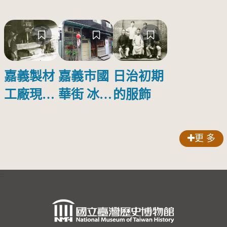
嘉義市國
嘉義製材
日治初期
華街 冰醬
工廠現場
的服飾
營
作業
更 多
:::