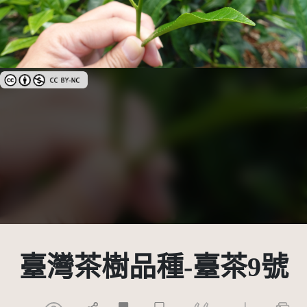
創用CC姓名標示-非商業性 3.0 台灣及其後版本(CC BY-NC 3.0 TW +)
臺灣茶樹品種-臺茶9號