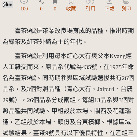
創用CC姓名標示 3.0 台灣及其後版本(CC BY 3.0 TW +)
100
0
0
收藏
引用
下載
列印
　　臺茶9號是茶業改良場育成的品種，推出時期
為綠茶及紅茶外銷為主的年代。
　　臺茶9號是利用母本紅心大冇與父本Kyang經
人工雜交而來，原品系代號為435號，在1975年命
名為臺茶9號。同時期參與區域試驗選拔共有26個
品系，及3個對照品種（青心大冇、Jaipuri、台農
29號），26個品系分成兩組，每組13品系與3個對
照品種共同試驗。甲組設於本場、關西及花蓮瑞
穗，乙組設於本場、頭份及台東檳榔。根據區域
試驗結果，臺茶9號具有以下優良特性，在乙組三