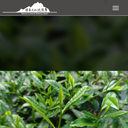
:::
跳到主要內容區塊
展開選單
:::