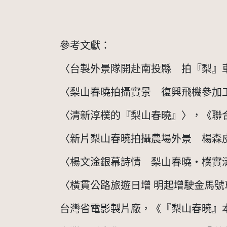
參考文獻：
〈台製外景隊開赴南投縣　拍『梨』車歌
〈梨山春曉拍攝實景　復興飛機參加工作
〈清新淳樸的『梨山春曉』〉，《聯合報
〈新片梨山春曉拍攝農場外景　楊森皮以
〈楊文淦銀幕詩情　梨山春曉‧樸實清新
〈橫貫公路旅遊日增 明起增駛金馬號車
台灣省電影製片廠，《『梨山春曉』本