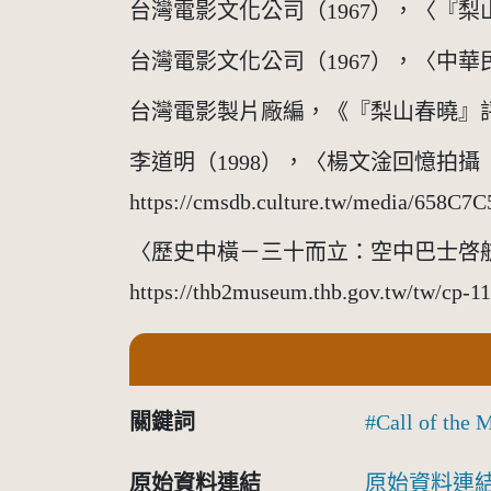
台灣電影文化公司（1967），〈『梨山春曉』首映盛
台灣電影文化公司（1967），〈中華民國影人訪泰專
台灣電影製片廠編，《『梨山春曉』評
李道明（1998），〈楊文淦回憶拍攝
https://cmsdb.culture.tw/media/65
〈歷史中橫－三十而立：空中巴士啓航〉，
https://thb2museum.thb.gov.tw/tw/cp-
關鍵詞
Call of the 
原始資料連結
原始資料連