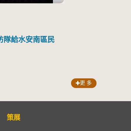
防隊給水安南區民
更 多
策展