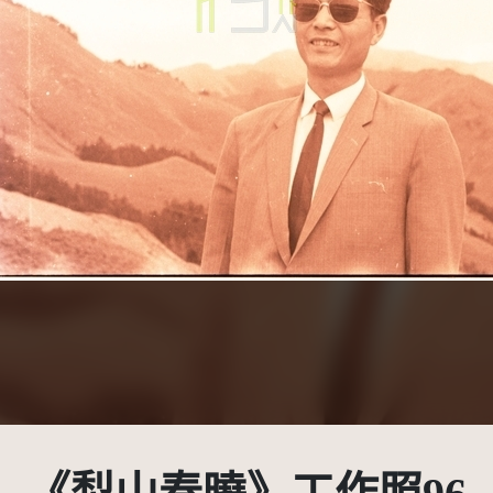
用CC姓名標示-非商業性 3.0 台灣及其後版本(CC BY-NC 3.0 TW +)