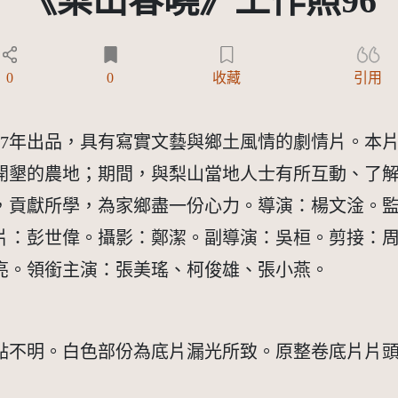
《梨山春曉》工作照96
Y-NC 3.0 TW +)
0
0
收藏
引用
67年出品，具有寫實文藝與鄉土風情的劇情片。本
開墾的農地；期間，與梨山當地人士有所互動、了
，貢獻所學，為家鄉盡一份心力。導演：楊文淦。
片：彭世偉。攝影：鄭潔。副導演：吳桓。剪接：
亮。領銜主演：張美瑤、柯俊雄、張小燕。
點不明。白色部份為底片漏光所致。原整卷底片片