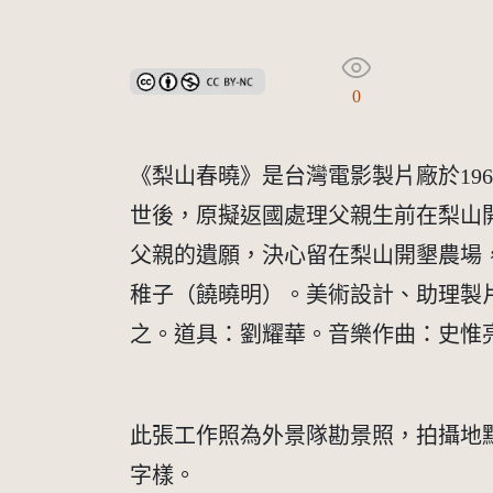
創用CC姓名標示-非商業性 3.0 台灣及其後版本(CC B
0
《梨山春曉》是台灣電影製片廠於19
世後，原擬返國處理父親生前在梨山
父親的遺願，決心留在梨山開墾農場
稚子（饒曉明）。美術設計、助理製
之。道具：劉耀華。音樂作曲：史惟
此張工作照為外景隊勘景照，拍攝地
字樣。