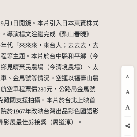
9月1日開鏡。本片引入日本東寶株式
攝。導演楊文淦繼完成《梨山春曉》
70年代「來來來，來台大；去去去，去
工程等主題。本片於台中縣和平鄉（今
愛鄉見晴榮民農場（今清境農場）、太
達車、金馬號等情況。空運以福壽山農
縮
航空單程票價280元，公路局金馬號
預
山克難關支援拍攝。本片於台北上映首
於1967年改映台灣出品彩色國語影
放
亞洲影展最佳剪接獎（周道淳）。
分