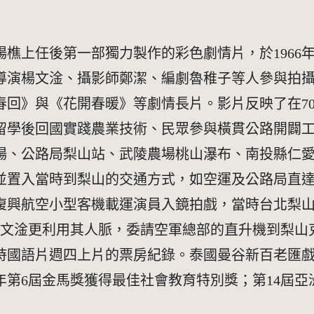
樵上任後第一部獨力製作的彩色劇情片，於1966年
導演楊文淦、攝影師鄭潔、編劇魯稚子等人參與拍
《小鎮春回》與《花開春暖》等劇情長片。影片反映了在
留學後回國實踐農業技術、民眾參與橫貫公路開闢
場、公路局梨山站、武陵農場桃山瀑布、南投縣仁
並置入當時到梨山的交通方式，如空運及公路局直
復興航空小型客機載運演員入鏡拍戲，當時台北梨山
演楊文淦更利用其人脈，委請空軍總部的直升機到梨
國語片週四上片的票房紀錄。泰國曼谷新百老匯戲院
8年第6屆金馬獎獲得最佳社會教育特別獎；第14屆