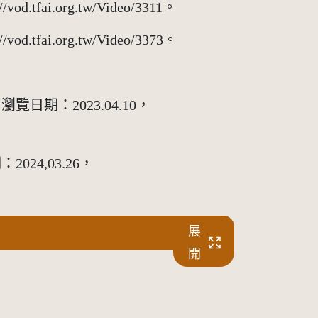
i.org.tw/Video/3311。
i.org.tw/Video/3373。
期：2023.04.10，
4,03.26，
展
開