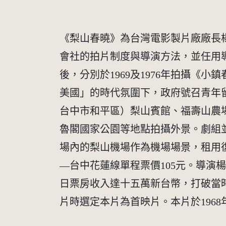
《梨山春曉》為台灣電影製片廠廠長楊
會社的拍片制度與導演方法，並任用
後，分別於1969及1976年拍攝
美國」的時代氛圍下，政府號召青年
台中市和平區）梨山賓館、福壽山農
魯閣國家公園等地點拍攝外景。劇組
場內的梨山機場作為機場場景，租用
—台中花蓮線單程票價105元。導
日票房收入達十五萬新台幣，打破當時
片時選定本片為首映片。本片於196