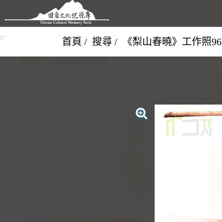
跳到主要內容區塊
:::
首頁
搜尋
《梨山春曉》工作照96