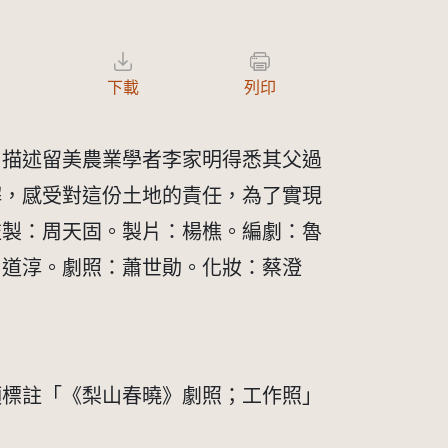
下載
列印
片描述留美農業學者李家明得悉其父過
解，感受對這份土地的責任，為了實現
監製：周天固。製片：楊樵。編劇：魯
周道淳。劇照：蕭世勛。化妝：蔡澄
頭標註「《梨山春曉》劇照；工作照」