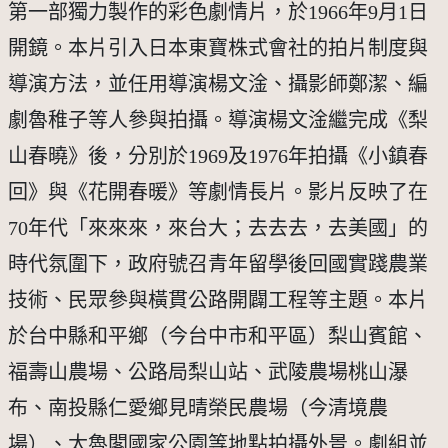
第一部獨力製作的彩色劇情片，於1966年9月1日
開鏡。本片引入日本東寶株式會社的拍片制度與
導演方法，並任用導演楊文淦、攝影師鄭潔、編
劇魯稚子等人參與拍攝。導演楊文淦繼完成《梨
山春曉》後，分別於1969及1976年拍攝《小鎮春
回》與《花開春暖》等劇情長片。影片反映了在
70年代「來來來，來台大；去去去，去美國」的
時代氛圍下，政府號召青年留學後回國實踐農業
技術、民眾參與橫貫公路開闢工程等主題。本片
於台中縣和平鄉（今台中市和平區）梨山賓館、
福壽山農場、公路局梨山站、武陵農場桃山瀑
布、南投縣仁愛鄉見晴榮民農場（今清境農
場）、太魯閣國家公園等地點拍攝外景。劇組並