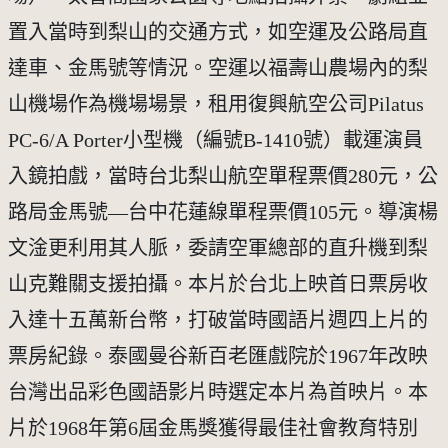
置入當時到梨山的交通方式，如空運及公路局直
達車、金馬號等情況。空運以福壽山農場內的梨
山機場作為機場場景，租用復興航空公司Pilatus 
PC-6/A Porter小型機（編號B-1410號）載運演員
入鏡拍戲，當時台北梨山航空單程票價280元，公
路局金馬號—台中花蓮線單程票價105元。導演楊
文淦更利用其人脈，委請空軍總部的直升機到梨
山克難關支援拍攝。本片於台北上映首日票房收
入達十五萬新台幣，打破當時國語片週四上片的
票房紀錄。泰國曼谷新百老匯戲院於1967年改映
台灣出品彩色國語影片時選定本片為首映片。本
片於1968年第6屆金馬獎獲得最佳社會教育特別