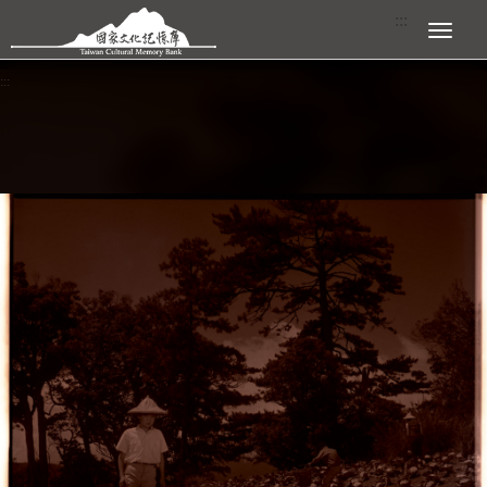
跳到主要內容區塊
:::
展開選單
:::