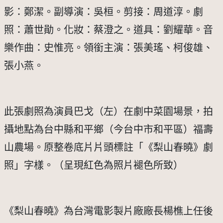
影：鄭潔。副導演：吳桓。剪接：周道淳。劇
照：蕭世勛。化妝：蔡澄之。道具：劉耀華。音
樂作曲：史惟亮。領銜主演：張美瑤、柯俊雄、
張小燕。
此張劇照為演員巴戈（左）在劇中菜園場景，拍
攝地點為台中縣和平鄉（今台中市和平區）福壽
山農場。原整卷底片片頭標註「《梨山春曉》劇
照」字樣。（呈現紅色為照片褪色所致）
《梨山春曉》為台灣電影製片廠廠長楊樵上任後