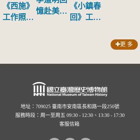
《西施》
《小鎮春
憶赴美國
工作照
回》工作
天普大學
287
照852
深造後開
始走向電
更 多
影製作與
紀錄片之
:::
路
地址：709025 臺南市安南區長和路一段250號
服務時段：周一至周五 09:30 - 12:30、13:30 - 17:30
客服信箱