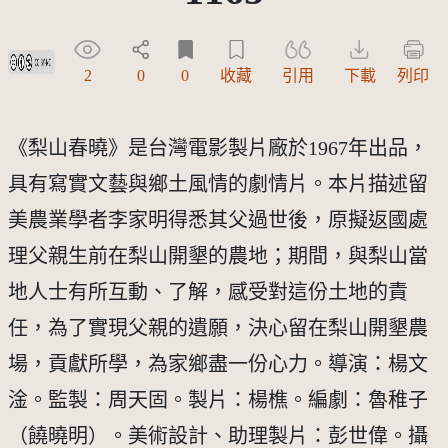
創用CC姓名標示-非商業性 3.0 台灣及其後版本(CC BY-NC 3.0 TW +)
2
0
0
收藏
引用
下載
列印
《梨山春曉》是台灣電影製片廠於1967年出品，
具有寫實文藝與鄉土風情的劇情片。本片描述留
美農業學者李家明得悉其父過世後，原擬返國處
理父親生前在梨山開墾的農地；期間，與梨山當
地人士有所互動、了解，感受對這份土地的責
任，為了實現父親的遺願，決心留在梨山開墾農
場，貢獻所學，為家鄉盡一份心力。導演：楊文
淦。監製：周天固。製片：楊樵。編劇：魯稚子
（饒曉明）。美術設計、助理製片：彭世偉。攝