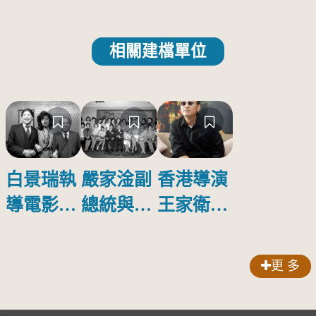
相關建檔單位
白景瑞執
嚴家淦副
香港導演
導電影
總統與第
王家衛暢
《金大班
5屆金馬
談電影
的最後一
獎代表團
《2046》
更 多
夜》
合影