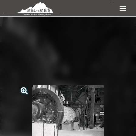
:::
跳到主要內容區塊
展開選單
:::
查看大圖