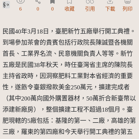
公眾領域標章(PDM)
6
0
0
收藏
引用
下載
列印
民國40年3月18日，臺肥新竹五廠舉行開工典禮。
到場參加茶會的貴賓包括行政院長陳誠暨各機關
首長、工業界名流、民意機關負責人等等。新竹
五廠是民國38年秋天，時任臺灣省主席的陳院長
主持省政時，因洞察肥料工業對本省經濟的重要
性，遂飭令臺銀撥款美金250萬元，擴建完成者
（其中200萬向國外購置器材，50萬折合新臺幣以
添建新廠房），整個擴建工程不超過18個月。臺
肥現轄的5廠包括：基隆的第一、二廠，高雄的第
三廠，羅東的第四廠和今天舉行開工典禮的第五