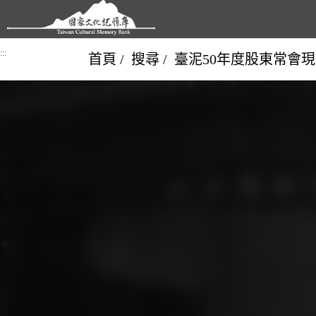
跳到主要內容區塊
:::
首頁
搜尋
臺泥50年度股東常會