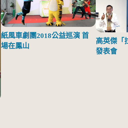
紙風車劇團2018公益巡演 首
高英傑「
場在鳳山
發表會