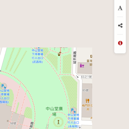
放
分
問