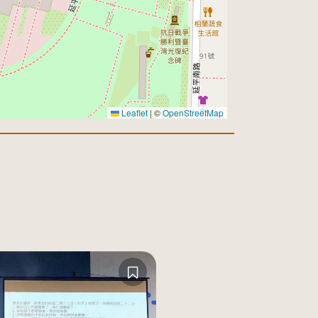
Leaflet
|
©
OpenStreetMap