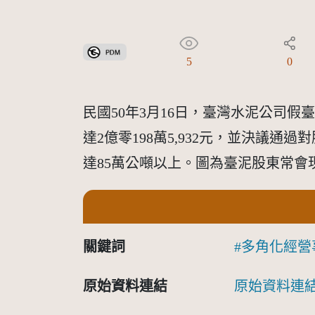
公眾領域標章(PDM)
5
0
民國50年3月16日，臺灣水泥公司假
達2億零198萬5,932元，並決議
達85萬公噸以上。圖為臺泥股東常會現
關鍵詞
多角化經營
原始資料連結
原始資料連