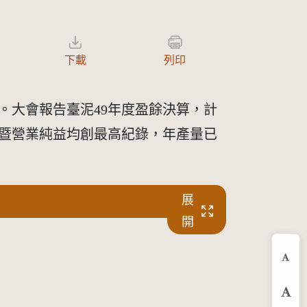
下載
列印
人。大會報告臺泥49年度盈餘決算，計
產銷暨營業純益均創最高紀錄，年產量已
展
開
縮
預