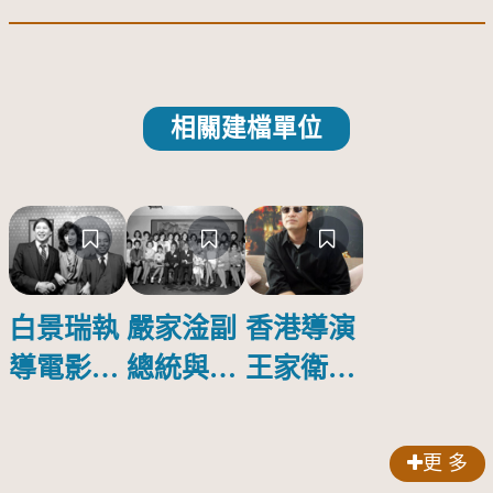
相關建檔單位
白景瑞執
嚴家淦副
香港導演
導電影
總統與第
王家衛暢
《金大班
5屆金馬
談電影
的最後一
獎代表團
《2046》
更 多
夜》
合影