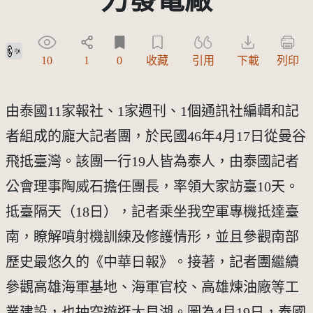
公眾領域標章(PDM)
10
1
0
收藏
引用
下載
列印
由泰國11家報社、1家週刊、1個通訊社編輯和記
者組成的龐大記者團，於民國46年4月17日從曼谷
飛抵臺灣。該團一行19人皆為泰人，由泰國記者
公會理事陶威石擔任團長，率領大家訪臺10天。
抵臺隔天（18日），記者乘坐我空軍專機抵達臺
南，瞭解噴射機訓練及修護情形，並且參觀南部
歷史最悠久的《中華日報》。接著，記者團繼續
參觀高雄海軍基地、海軍官校、高雄煉油廠等工
業建設，也抽空遊逛大貝湖。圖為4月19日，泰國