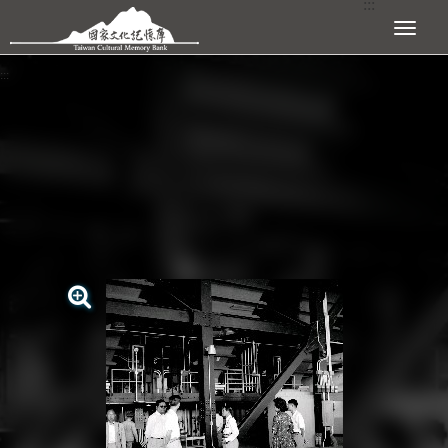
:::
跳到主要內容區塊
展開選單
:::
查看大圖