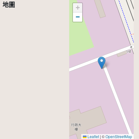
地圖
+
−
Leaflet
|
©
OpenStreetMap