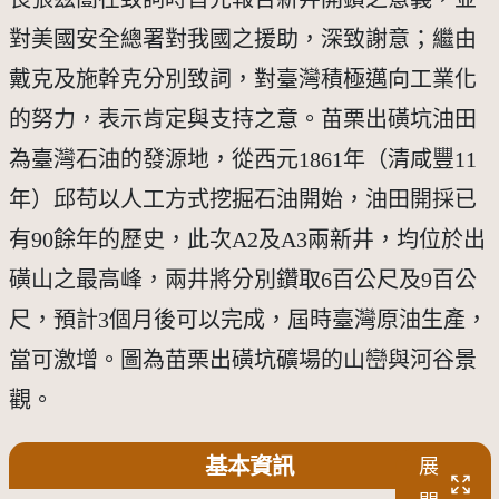
對美國安全總署對我國之援助，深致謝意；繼由
戴克及施幹克分別致詞，對臺灣積極邁向工業化
的努力，表示肯定與支持之意。苗栗出磺坑油田
為臺灣石油的發源地，從西元1861年（清咸豐11
年）邱苟以人工方式挖掘石油開始，油田開採已
有90餘年的歷史，此次A2及A3兩新井，均位於出
磺山之最高峰，兩井將分別鑽取6百公尺及9百公
尺，預計3個月後可以完成，屆時臺灣原油生產，
當可激增。圖為苗栗出磺坑礦場的山巒與河谷景
觀。
基本資訊
展