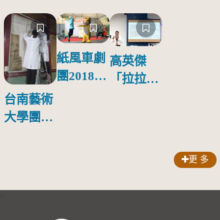
紙風車劇
高英傑
團2018公
「拉拉庫
益巡演 首
斯回憶」
台南藝術
場在鳳山
新書發表
大學團隊
會
啟動修復
林玉山寺
更 多
廟彩繪
:::