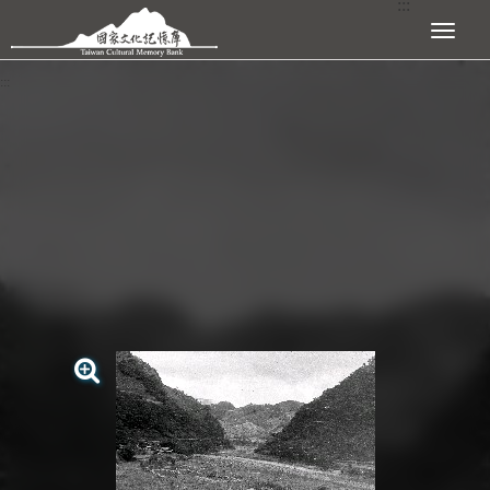
:::
跳到主要內容區塊
展開選單
:::
查看大圖