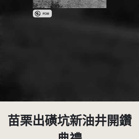
公眾領域標章(PDM)
苗栗出磺坑新油井開鑽
典禮