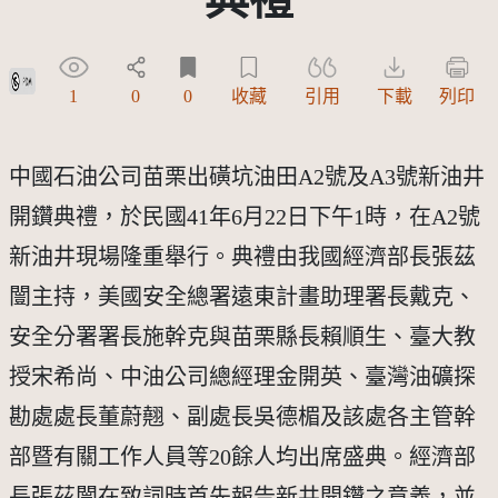
公眾領域標章(PDM)
1
0
0
收藏
引用
下載
列印
中國石油公司苗栗出磺坑油田A2號及A3號新油井
開鑽典禮，於民國41年6月22日下午1時，在A2號
新油井現場隆重舉行。典禮由我國經濟部長張茲
闓主持，美國安全總署遠東計畫助理署長戴克、
安全分署署長施幹克與苗栗縣長賴順生、臺大教
授宋希尚、中油公司總經理金開英、臺灣油礦探
勘處處長董蔚翹、副處長吳德楣及該處各主管幹
部暨有關工作人員等20餘人均出席盛典。經濟部
長張茲闓在致詞時首先報告新井開鑽之意義，並