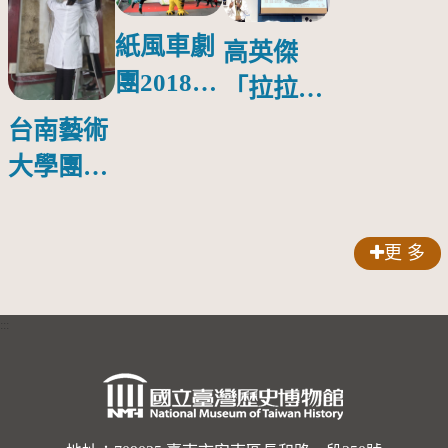
紙風車劇
高英傑
團2018公
「拉拉庫
益巡演 首
斯回憶」
台南藝術
場在鳳山
新書發表
大學團隊
會
啟動修復
林玉山寺
更 多
廟彩繪
:::