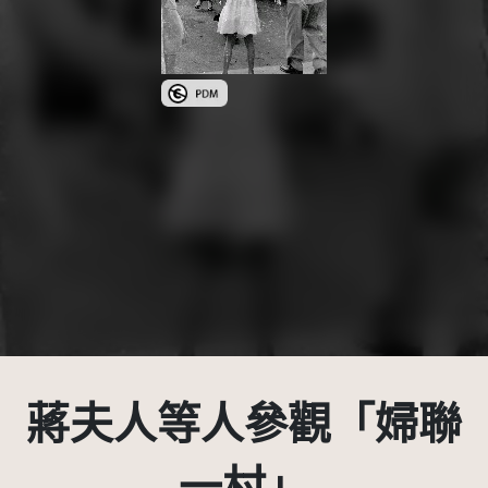
公眾領域標章(PDM)
蔣夫人等人參觀「婦聯
一村」