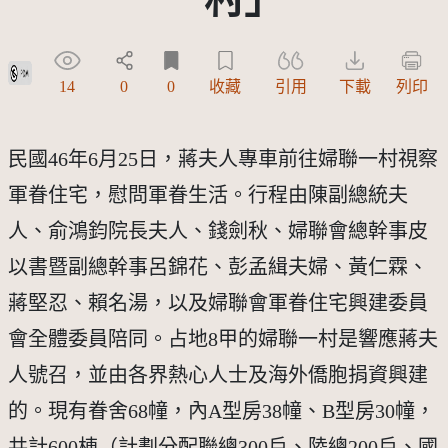
公眾領域標章(PDM)
14
0
0
收藏
引用
下載
列印
民國46年6月25日，蔣夫人專車前往婦聯一村視察
軍眷住宅，慰問軍眷生活。行程由陳副總統夫
人、俞鴻鈞院長夫人、錢劍秋、婦聯會總幹事皮
以書暨副總幹事呂錦花、彭孟緝夫婦、黃仁霖、
蔣堅忍、賴名湯，以及婦聯會軍眷住宅興建委員
會全體委員陪同。占地8甲的婦聯一村是響應蔣夫
人號召，並由各界熱心人士及海外僑胞捐資興建
的。現有眷舍68幢，內A型房38幢、B型房30幢，
共計600棟（計劃分配聯總300戶、陸總200戶、國