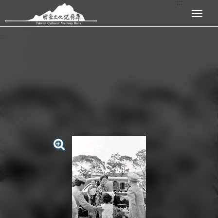
:::
跳到主要內容區塊
展開選單
:::
查看大圖