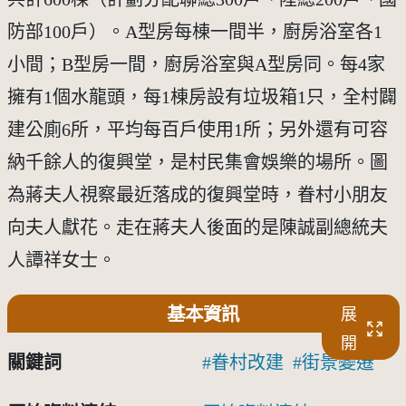
防部100戶）。A型房每棟一間半，廚房浴室各1
小間；B型房一間，廚房浴室與A型房同。每4家
擁有1個水龍頭，每1棟房設有垃圾箱1只，全村闢
建公廁6所，平均每百戶使用1所；另外還有可容
納千餘人的復興堂，是村民集會娛樂的場所。圖
為蔣夫人視察最近落成的復興堂時，眷村小朋友
向夫人獻花。走在蔣夫人後面的是陳誠副總統夫
人譚祥女士。
基本資訊
展
開
關鍵詞
眷村改建
街景變遷