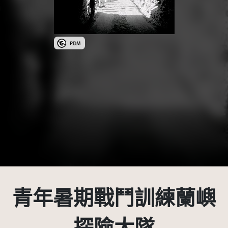
公眾領域標章(PDM)
青年暑期戰鬥訓練蘭嶼
探險大隊