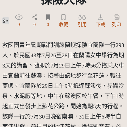
公眾領域標章(PDM)
9
0
0
收藏
引用
下載
列印
救國團青年暑期戰鬥訓練蘭嶼探險宜蘭隊一行293
人，於民國43年7月26至28日在蘭陽女中舉行為期
3天的講習。隨即於7月29日上午7時56分搭乘火車
由宜蘭前往蘇澳，接著由該地步行至花蓮，轉往
蘭嶼。宜蘭隊於29日上午9時抵達蘇澳後，參觀冷
泉、水泥廠等地，中午在蘇澳國校午餐，下午1時
起正式出發步上蘇花公路，開始為期5天的行程。
該隊一行於7月30日晚宿南澳，31日上午6時半自
南澳出發，前往目的地澳花村，途經觀音石、谷