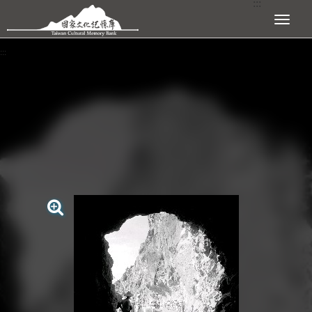
:::
跳到主要內容區塊
展開選單
:::
查看大圖