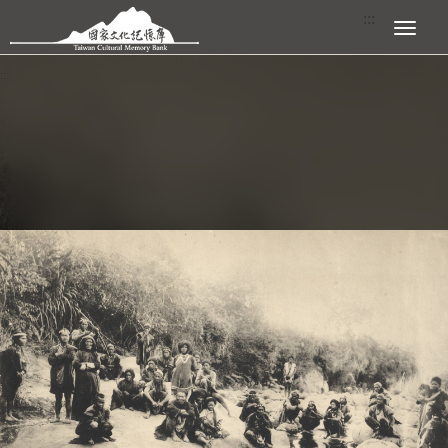
跳到主要內容區塊
:::
展開選單
:::