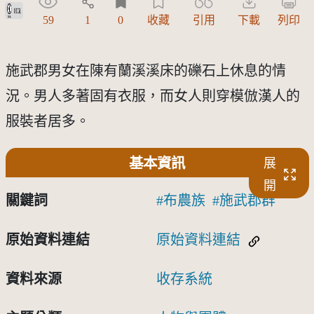
政府資料開放授權條款-第1版(OGDL 1.0)
59
1
0
收藏
引用
下載
列印
施武郡男女在陳有蘭溪溪床的礫石上休息的情
況。男人多著固有衣服，而女人則穿模倣漢人的
服裝者居多。
基本資訊
展
開
關鍵詞
布農族
施武郡群
原始資料連結
原始資料連結
資料來源
收存系統