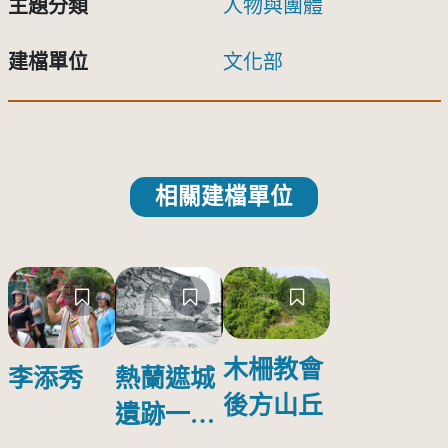
主題分類
人物與團體
建檔單位
文化部
相關建檔單位
木柵教會
李添秀
熱蘭遮城
後方山丘
遺跡一景
(t-015)