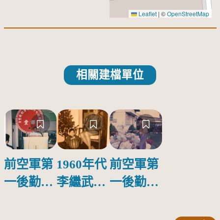
Leaflet
|
©
OpenStreetMap
相關建檔單位
前空軍第
1960年代
前空軍第
一後勤支
李繼武家
一後勤支
援處副處
人於岡山
援處上校
長吳邦夫
樂群村聖
副處長吳