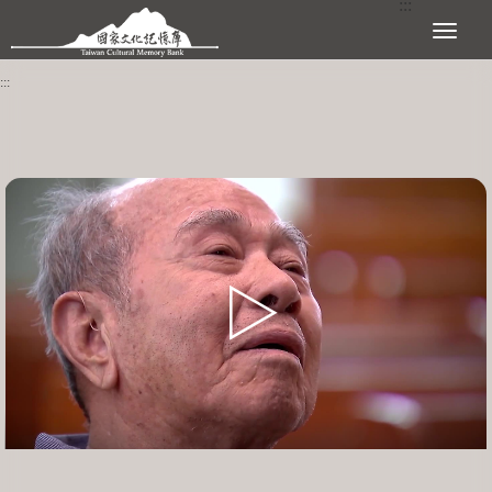
:::
跳到主要內容區塊
展開選單
:::