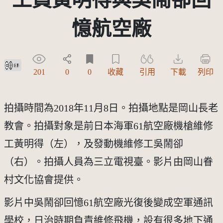
憶航空廠
創用CC姓名標示 3.0 台灣及其後版本(CC BY 3.0 TW +)
201
0
0
收藏
引用
下載
列印
拍攝時間為2018年11月8日。拍攝地點是岡山長老
教會。拍攝對象是前日本海軍61航空廠機槍維修
工黃明得（左），及發動機維修工吳鬧卻
（右）。拍攝人員為三立電視臺。影片由岡山眷
村文化協會提供。
影片中吳鬧卻回憶61航空廠光復後變成空軍通訊
學校，日治時期負責維修飛機，設有很多地下通