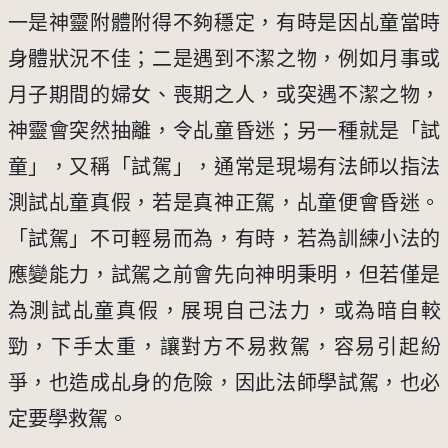
一是神靈附體附得不夠穩定，有時是因乩童當時
身體狀況不佳；二是遇到不潔之物，例如月事或
月子期間的婦女、喪期之人，或突遇不潔之物，
神靈會突然抽離，令乩童昏迷；另一種就是「試
童」，又稱「試駕」，通常是現場有法師以指法
測試乩童真假，若是真神正駕，乩童便會昏迷。
「試駕」不可輕易而為，有時，若為訓練小法的
應變能力，試駕之前會先向神明秉明，但若僅是
為測試乩童真假，展現自己法力，或為暗自較
勁，下手太重，讓對方不易救駕，容易引起紛
爭，也造成乩身的危險，因此法師學試駕，也必
定要學救駕。