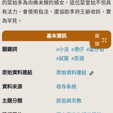
的菜姑多為向佛未嫁的婦女，這位菜堂姑不但具
有法力，會使用指法，還協助李府王爺收妖，實
為罕見。
基本資訊
展
開
關鍵詞
小法
港仔
雲仔伯
試駕
澎湖
原始資料連結
原始資料連結
資料來源
收存系統
主題分類
民俗與宗教