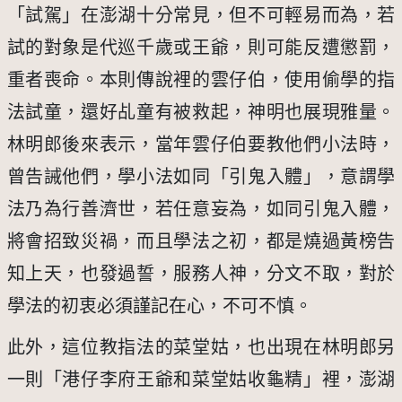
「試駕」在澎湖十分常見，但不可輕易而為，若
試的對象是代巡千歲或王爺，則可能反遭懲罰，
重者喪命。本則傳說裡的雲仔伯，使用偷學的指
法試童，還好乩童有被救起，神明也展現雅量。
林明郎後來表示，當年雲仔伯要教他們小法時，
曾告誡他們，學小法如同「引鬼入體」，意謂學
法乃為行善濟世，若任意妄為，如同引鬼入體，
將會招致災禍，而且學法之初，都是燒過黃榜告
知上天，也發過誓，服務人神，分文不取，對於
學法的初衷必須謹記在心，不可不慎。
此外，這位教指法的菜堂姑，也出現在林明郎另
一則「港仔李府王爺和菜堂姑收龜精」裡，澎湖