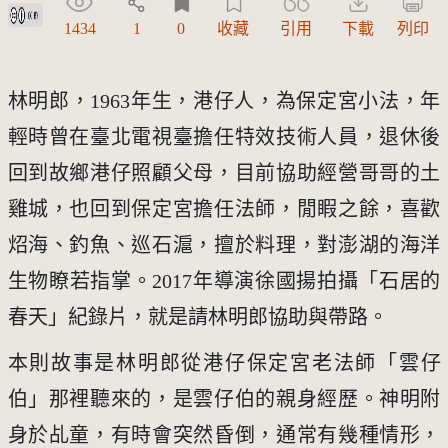
創用CC姓名標示 3.0 台灣及其後版本(CC BY 3.0 TW +)
1434
1
0
收藏
引用
下載
列印
林明郎，1963年生，港仔人，為保定宮小法，年
輕時曾在臺北電視臺擔任特效技術人員，退休後
回到故鄉港仔照顧父母，目前協助經營哥哥的土
雞城，也回到保定宮擔任法師，閒睱之餘，喜歡
炤海、釣魚、巡石滬，擅於料理，對澎湖的海洋
生物瞭若指掌。2017年導演徐國揚拍攝「石居的
春天」紀錄片，就是請林明郎協助與帶路。
本則故事是林明郎從港仔保定宮老法師「雲仔
伯」那裡聽來的，是雲仔伯的親身經歷。神明附
身於乩童，有時會突然昏倒，通常有幾種情形，