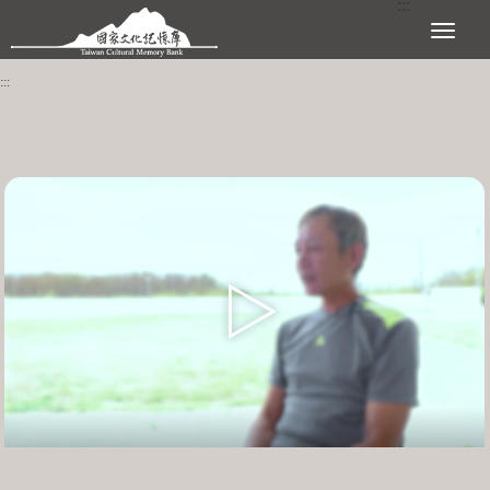
:::
跳到主要內容區塊
展開選單
:::