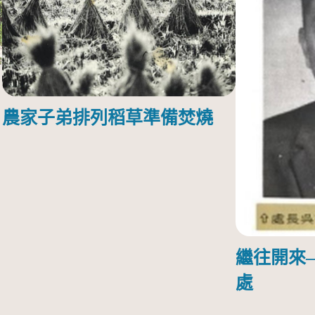
農家子弟排列稻草準備焚燒
繼往開來
處