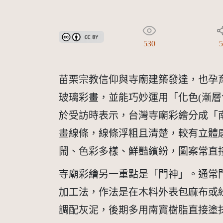
創用CC姓名標示 3.0 台灣及其後版本(CC BY 3.0 TW +
530
苗栗宗教信仰與寺廟建築發達，也孕
玻璃彩畫，並能巧妙運用「化色(漸層色
於受訪時表示，台灣寺廟彩繪分成「
畫線條，線條浮粗且清楚，較有立體
鬧、色彩多樣、鮮豔繽紛，圖案常直
寺廟彩繪另一重點是「門神」。通常
加工法，作法是在木料外表包麻布或
調配灰泥，後期多用南寶樹脂直接塗