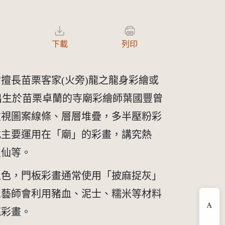
下載
列印
擅長苗栗客家(火旁)龍之龍身彩繪或
年)出生於苗栗卓蘭的寺廟彩繪師葉國豐曾
重視圖案線條、層層堆疊，多半壓粉彩
式主要運用在「廟」的彩畫，講究熱
八仙等。
上色，門板彩畫通常使用「披麻捉灰」
工藝師會利用豬血、泥士、糯米等材料
底彩畫。
縮