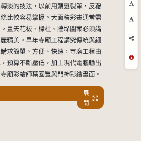
濃轉淡的技法，以前用頭髮製筆，反覆
預
線條比較容易掌握。大面積彩畫通常需
放
用。畫天花板、樑柱、牆垛圖案必須講
華麗精美。早年寺廟工程講究傳統與細
分
代講求簡單、方便、快速，寺廟工程由
問
究，預算不斷壓低，加上現代電腦輸出
為寺廟彩繪師葉國豐與門神彩繪畫面。
展
開