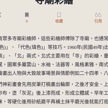
寺廟彩繪
)
5
0
收藏
引用
育眾多寺廟彩繪師，這些彩繪師傅除了寺廟，也通常
)」、「代色(填色)」等技巧。1960年(民國49
南」、「北」兩式。北式主要用在「寺」的彩繪，
感，圖案多屬雲山、水袖、法器等，風格素雅。南
接畫出人物與大致故事場景與情節例如二十四孝、
門神彩畫會先用炭筆打稿畫出輪廓，之後才安金、
紗布，塗「灰泥」後上漆而成，形成立體感。早年
抹，等硬化後用砂紙磨平再補土抹平磨光後就能打