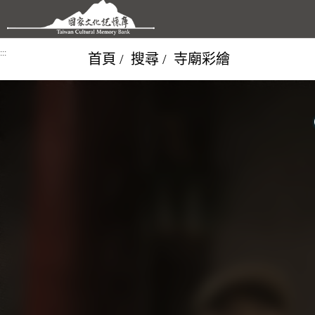
跳到主要內容區塊
:::
首頁
搜尋
寺廟彩繪