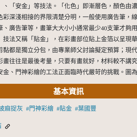
」、「安金」等技法。「化色」即漸層色，顏色由
色彩深淺相接的界限清楚分明，一般使用廣告筆，
筆、廣告筆等，畫筆大大小小通常最少40支筆才夠
」技法又稱「貼金」，在彩畫部位貼上金箔以呈現
剪黏都是獨立分包，由專業師父討論擬定預算；現
彩畫往往是最後考量，只要有畫就好，材料較不講
安金、門神彩繪的工法正面臨時代嚴苛的挑戰。圖
基本資訊
披麻捉灰
門神彩繪
貼金
葉國豐
結