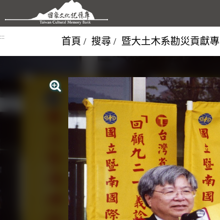
跳到主要內容區塊
:::
首頁
搜尋
暨大土木系勘災貢獻專