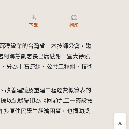
下載
列印
平素沉穩敬業的台灣省土木技師公會，邀
建署柯鄉黨副署長出席感謝，暨大徐泓
師，分為土石流組、公共工程組、技術
況描述、改善建議及重建工程經費概算表的
並據以紀錄編印為《回顧九二一義診震
許多原住民學生經濟困窘，也捐助獎
縮