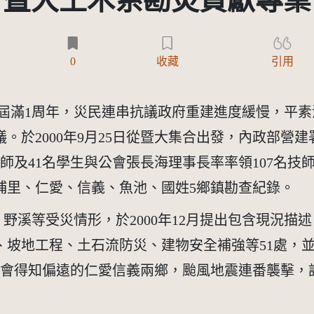
暨大土木系勘災貢獻專業
)
0
收藏
引用
災損，地震屆滿1周年，災民連串抗議政府重建進度緩慢，
。於2000年9月25日從暨大集合出發，內政部營
師及41名學生與公會張長海理事長率率領107名技
埔里、仁愛、信義、魚池、國姓5鄉鎮勘查紀錄。
、邊坡、野溪等受災情形，於2000年12月提出包含現
、坡地工程、土石流防災、建物安全補強等51處，
公會得知偏遠的仁愛信義兩鄉，颱風地震連番襲擊，