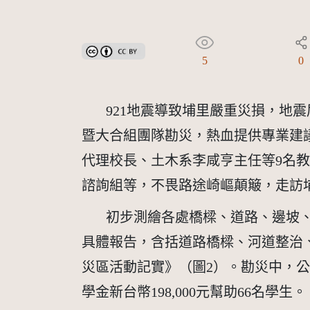
創用CC姓名標示 3.0 台灣及其後版本(CC BY 3.0 TW +
5
0
       921地震導致埔里嚴重
暨大合組團隊勘災，熱血提供專業建議
代理校長、土木系李咸亨主任等9名教
諮詢組等，不畏路途崎嶇顛簸，走訪
       初步測繪各處橋樑、道路
具體報告，含括道路橋樑、河道整治
災區活動記實》（圖2）。勘災中，
學金新台幣198,000元幫助66名學生。