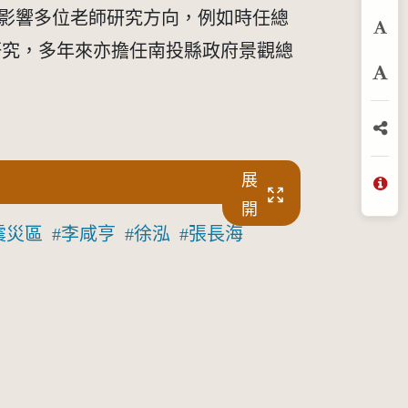
。也影響多位老師研究方向，例如時任總
預
研究，多年來亦擔任南投縣政府景觀總
放
分
展
問
開
震災區
李咸亨
徐泓
張長海