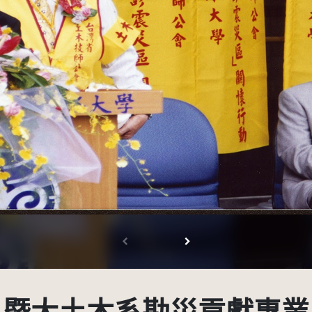
CC BY-NC 3.0 TW +)