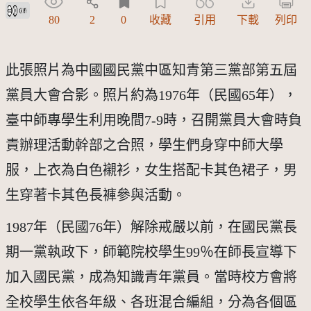
創用CC姓名標示 3.0 台灣及其後版本(CC BY 3.0 TW +)
80
2
0
收藏
引用
下載
列印
此張照片為中國國民黨中區知青第三黨部第五屆
黨員大會合影。照片約為1976年（民國65年），
臺中師專學生利用晚間7-9時，召開黨員大會時負
責辦理活動幹部之合照，學生們身穿中師大學
服，上衣為白色襯衫，女生搭配卡其色裙子，男
生穿著卡其色長褲參與活動。
1987年（民國76年）解除戒嚴以前，在國民黨長
期一黨執政下，師範院校學生99％在師長宣導下
加入國民黨，成為知識青年黨員。當時校方會將
全校學生依各年級、各班混合編組，分為各個區