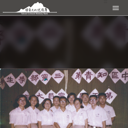
:::
跳到主要內容區塊
展開選單
:::