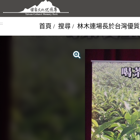
跳到主要內容區塊
:::
首頁
搜尋
林木連場長於台灣優質