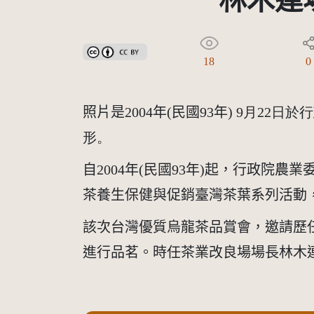
林木連
創用CC姓名標示 3.0 台灣及其後版本(CC BY 3.0 TW +
18
0
照片是
2004
年
(
民國
93
年
) 9
月22
日
於行
形。
自
2004
年
(
民國
93
年
)
起，行政院農業
茶養生保健與促銷臺灣茶葉系列活動
該次台灣優質烏龍茶品賞會，邀請歷
進行品茗。時任茶業改良場場長林木