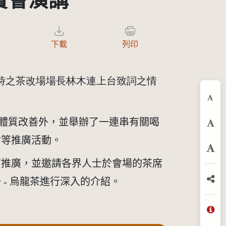
賞會演講
下載
列印
時之茶改場場長林木連上台致詞之情
縮
體質改善外，並舉辦了一連串有關喝
預
會等推廣活動。
放
紹推廣，並邀請各界人士於會場的茶席
 
- 
烏龍茶進行深入的介紹。
分
問