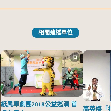
相關建檔單位
紙風車劇團2018公益巡演 首
高英傑「