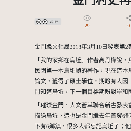
金門村史再
創用CC姓名標示 3.0 台灣及其後版本(CC BY 3.0 TW +
29
0
金門縣文化局2018年3月10日發表
「我的家鄉在烏坵」作者高丹樺說，烏
民國第一本烏坵嶼的著作，現在這本
論文，獲得了碩士學位，期盼有人因
門知道烏坵，下一個目標期盼對岸和
「璀璨金門．人文薈萃聯合新書發表會
描繪烏坵。這也是金門繼去年首發6
下有6鄉鎮，很多人都忘記烏坵了；