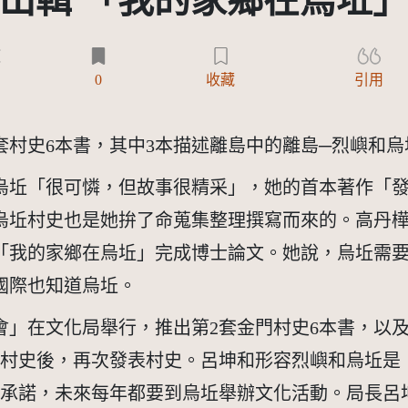
出輯 「我的家鄉在烏坵
)
0
收藏
引用
第2套村史6本書，其中3本描述離島中的離島─烈嶼和
坵「很可憐，但故事很精采」，她的首本著作「發現
烏坵村史也是她拚了命蒐集整理撰寫而來的。高丹
「我的家鄉在烏坵」完成博士論文。她說，烏坵需要
國際也知道烏坵。
」在文化局舉行，推出第2套金門村史6本書，以及
部村史後，再次發表村史。呂坤和形容烈嶼和烏坵是
他承諾，未來每年都要到烏坵舉辦文化活動。局長呂