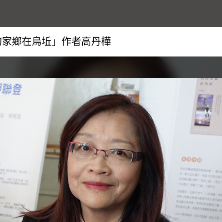
的家鄉在烏坵」作者高丹樺