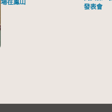
場在鳳山
發表會