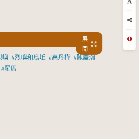
放
分
展
問
開
烈嶼
烈嶼和烏坵
高丹樺
陳慶瀚
羅厝