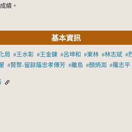
好成績。
基本資訊
化局
王水彰
王金鍊
呂坤和
東林
林志斌
翟
賢聚-留餘蔭忠孝傳芳
離島
顏炳洳
羅志平
結