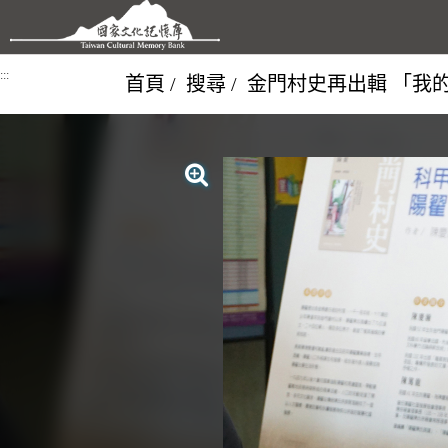
跳到主要內容區塊
:::
首頁
搜尋
金門村史再出輯 「我