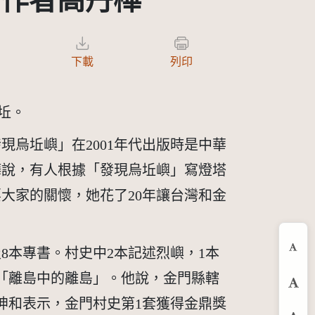
」作者高丹樺
下載
列印
烏坵。
烏坵嶼」在2001年代出版時是中華
樺說，有人根據「發現烏坵嶼」寫燈塔
大家的關懷，她花了20年讓台灣和金
8本專書。村史中2本記述烈嶼，1本
縮
「離島中的離島」。他說，金門縣轄
預
坤和表示，金門村史第1套獲得金鼎獎