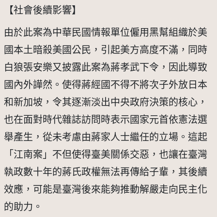
【社會後續影響】 
由於此案為中華民國情報單位僱用黑幫組織於美
國本土暗殺美國公民，引起美方高度不滿，同時
白狼張安樂又披露此案為蔣孝武下令，因此導致
國內外譁然。使得蔣經國不得不將次子外放日本
和新加坡，令其逐漸淡出中央政府決策的核心，
也在面對時代雜誌訪問時表示國家元首依憲法選
舉產生，從未考慮由蔣家人士繼任的立場。這起
「江南案」不但使得臺美關係交惡，也讓在臺灣
執政數十年的蔣氏政權無法再傳給子輩，其後續
效應，可能是臺灣後來能夠推動解嚴走向民主化
的助力。