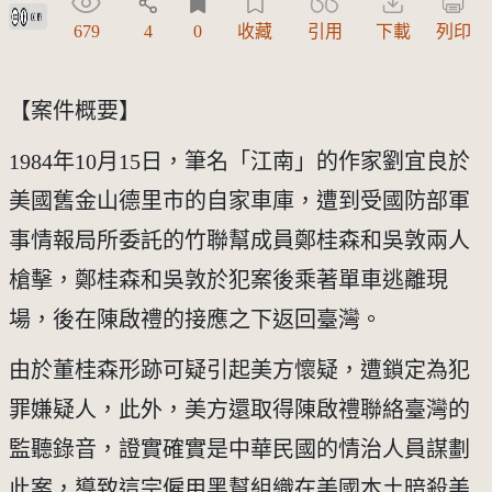
創用CC姓名標示 3.0 台灣及其後版本(CC BY 3.0 TW +)
679
4
0
收藏
引用
下載
列印
【案件概要】 
1984年10月15日，筆名「江南」的作家劉宜良於
美國舊金山德里市的自家車庫，遭到受國防部軍
事情報局所委託的竹聯幫成員鄭桂森和吳敦兩人
槍擊，鄭桂森和吳敦於犯案後乘著單車逃離現
場，後在陳啟禮的接應之下返回臺灣。
由於董桂森形跡可疑引起美方懷疑，遭鎖定為犯
罪嫌疑人，此外，美方還取得陳啟禮聯絡臺灣的
監聽錄音，證實確實是中華民國的情治人員謀劃
此案，導致這宗僱用黑幫組織在美國本土暗殺美