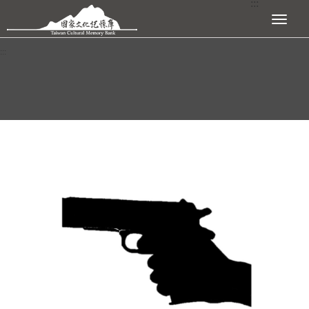
:::
跳到主要內容區塊
展開選單
:::