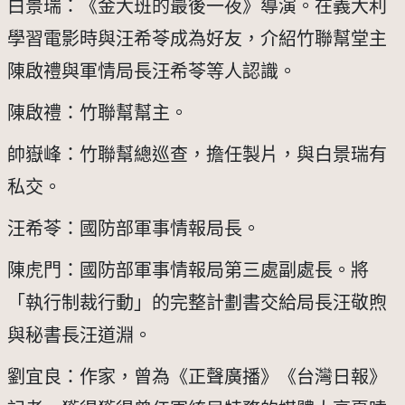
白景瑞：《金大班的最後一夜》導演。在義大利
學習電影時與汪希苓成為好友，介紹竹聯幫堂主
陳啟禮與軍情局長汪希苓等人認識。
陳啟禮：竹聯幫幫主。
帥嶽峰：竹聯幫總巡查，擔任製片，與白景瑞有
私交。 
汪希苓：國防部軍事情報局長。
陳虎門：國防部軍事情報局第三處副處長。將
「執行制裁行動」的完整計劃書交給局長汪敬煦
與秘書長汪道淵。
劉宜良：作家，曾為《正聲廣播》《台灣日報》