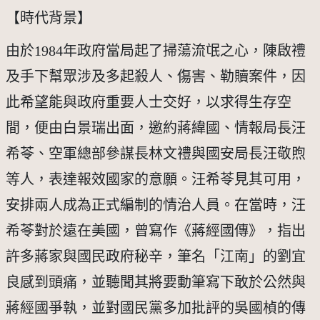
【時代背景】
由於1984年政府當局起了掃蕩流氓之心，陳啟禮
及手下幫眾涉及多起殺人、傷害、勒贖案件，因
此希望能與政府重要人士交好，以求得生存空
間，便由白景瑞出面，邀約蔣緯國、情報局長汪
希苓、空軍總部參謀長林文禮與國安局長汪敬煦
等人，表達報效國家的意願。汪希苓見其可用，
安排兩人成為正式編制的情治人員。在當時，汪
希苓對於遠在美國，曾寫作《蔣經國傳》，指出
許多蔣家與國民政府秘辛，筆名「江南」的劉宜
良感到頭痛，並聽聞其將要動筆寫下敢於公然與
蔣經國爭執，並對國民黨多加批評的吳國楨的傳