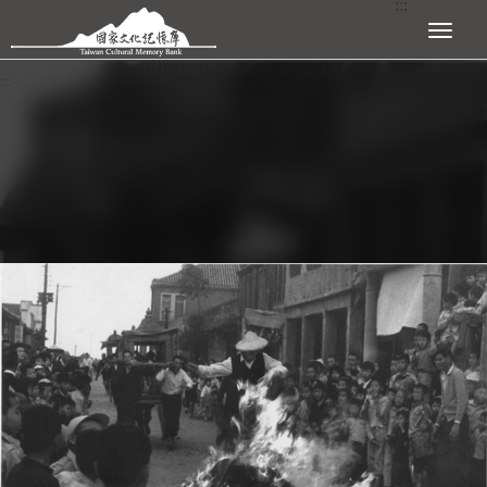
:::
跳到主要內容區塊
展開選單
:::