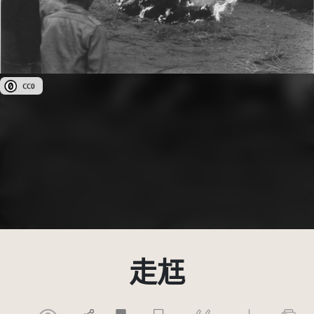
公眾領域貢獻宣告(CC0)
走尪