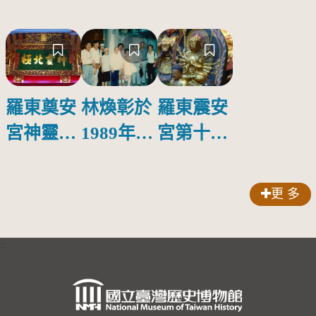
羅東奠安
林煥彰於
羅東震安
宮神靈北
1989年至
宮第十一
極匾
上海訪中
番醍醐寺
國兒童文
準提觀世
更 多
學大老陳
音石佛
伯吹合照
:::