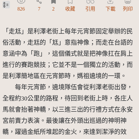
公眾領域貢獻宣告(CC0)
826
7
2
收藏
引用
下載
列印
「走尪」是利澤老街上每年元宵節固定舉辦的民
俗活動，走尪的「尪」意指神像；而走在台語的
意涵中為「跑」，這個儀式就是把神像扛在肩上
進行的賽跑競技；它並不是一個獨立的活動，而
是利澤簡地區在元宵節時，媽祖遶境的一環。 
　　每年元宵節，遶境隊伍會從利澤老街出發，
全程約30公里的路程，待回到老街上時，各庄人
馬就會抬著神轎，以三進三出的行禮方式在永安
宮前賣力表演。最後讓在外頭出巡過的神明神
轎，躍過金紙所堆起的金火，來達到潔淨的效