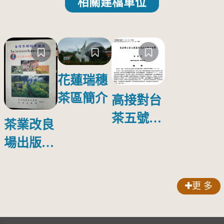
相關建檔單位
花蓮瑞穗
茶區簡介
高接對台
茶五號葉
茶業改良
片成分含
場出版第
量之影響
一本育種
專書--
更 多
「台灣茶
樹種原圖
:::