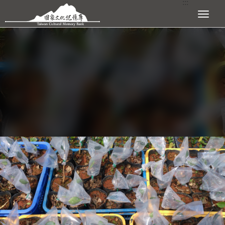
:::
跳到主要內容區塊
展開選單
:::