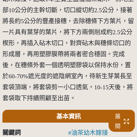
部10公分的主幹切斷，切口縱切約2.5公分，接著
將長約5公分的豐產接穗，去除穗條下方葉片，留
一片具有葉芽的葉片，將下方兩側削成約2.5公分
楔形，再插入砧木切口，對齊砧木與穗條切口的
形成層，再用塑膠膜帶將兩者密合穩固。完成
後，在穗條外套一個透明塑膠袋以保持水份，置
於60-70%遮光度的遮陰網室內，待新生芽葉長至
套袋頂端，將套袋剪一小口透氣，10-15天後，將
套袋取下持續照顧至出苗。
基本資訊
展
開
關鍵詞
油茶幼木嫁接