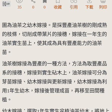
創用CC姓名標示 3.0 台灣及其後版本(CC BY 3.0 TW +)
35
0
0
收藏
引用
下載
列印
圖為油茶之幼木嫁接。是採豐產油茶樹的剛成熟
的枝條，切削成帶葉片的接穗，嫁接在一年生的
油茶實生苗上，使其成為具有豐產能力的油茶
苗。
油茶樹嫁接為豐產的一種方法，方法為取豐產品
系的接穗，嫁接到實生砧木上，油茶嫁接可分為
芽苗嫁接、幼木嫁接與更新嫁接，幼木嫁接為利
用1年生幼木，嫁接後管理成苗，再移至田間種
植。
幼木嫁接：選取1年生實生盆植油茶幼木，將地上