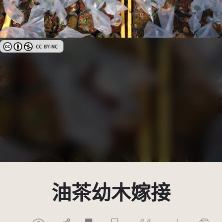
創用CC姓名標示-非商業性 3.0 台灣及其後版本(CC BY-NC 3.0 TW +)
油茶幼木嫁接