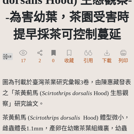
-為害幼葉，茶園受害時
提早採茶可控制蔓延
創用CC姓名標示 3.0 台灣及其後版本(CC BY 3.0 TW +)
17
2
0
收藏
引用
下載
列印
圖為刊載於臺灣茶業研究彙報3卷，由陳惠藏發表
之「茶黃薊馬 (
Scirtothrips dorsalis
 Hood) 生態觀
察」研究論文。
茶黃薊馬 (
Scirtothrips dorsalis
  Hood) 體型微小，
雌蟲體長1.1mm，產卵在幼嫩茶葉組織裏，幼蟲