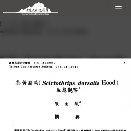
:::
跳到主要內容區塊
展開選單
:::