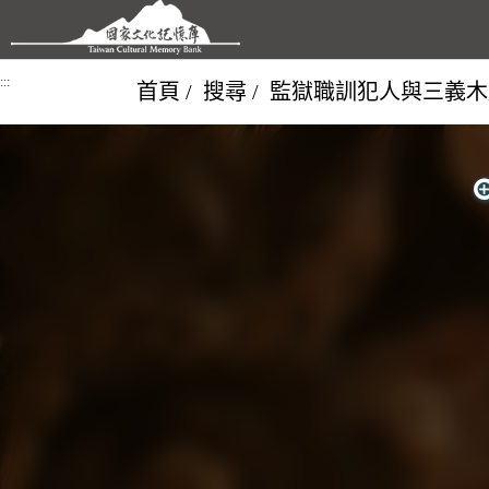
跳到主要內容區塊
:::
首頁
搜尋
監獄職訓犯人與三義木