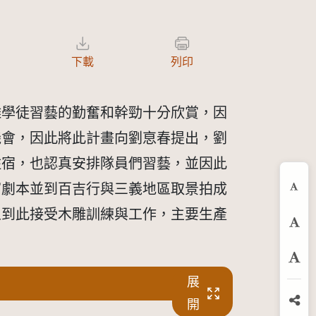
下載
列印
雕學徒習藝的勤奮和幹勁十分欣賞，因
機會，因此將此計畫向劉恴春提出，劉
住宿，也認真安排隊員們習藝，並因此
寫劇本並到百吉行與三義地區取景拍成
縮
人到此接受木雕訓練與工作，主要生產
預
放
展
開
分