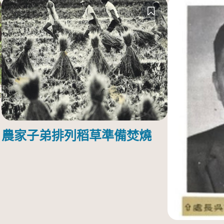
農家子弟排列稻草準備焚燒