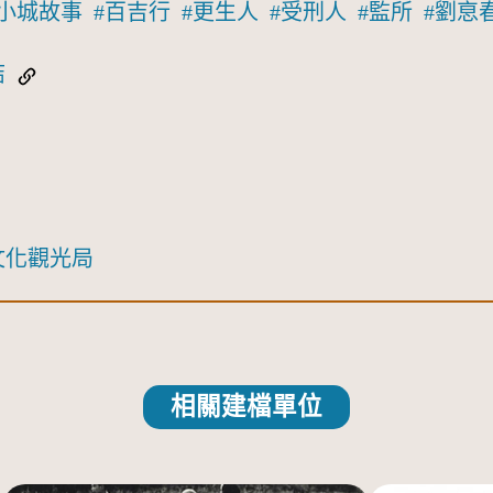
小城故事
百吉行
更生人
受刑人
監所
劉恴
結
文化觀光局
相關建檔單位