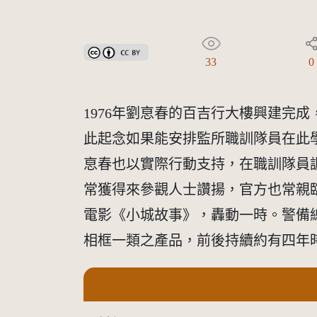
創用CC姓名標示 3.0 台灣及其後版本(CC BY 3.0 TW +
33
0
1976年劉恴春的百吉行大樓興建完
此起念如果能安排監所職訓隊員在此
恴春也以實際行動支持，在職訓隊員
常獲得來參觀人士讚揚，官方也常親
電影《小城故事》，轟動一時。警備
相框一類之產品，前後持續約有四年