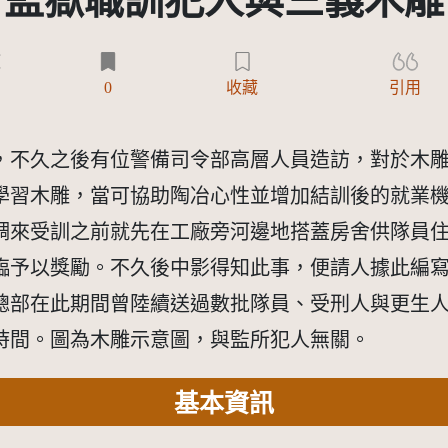
監獄職訓犯人與三義木雕
)
0
收藏
引用
成，不久之後有位警備司令部高層人員造訪，對於木
學習木雕，當可協助陶冶心性並增加結訓後的就業
調來受訓之前就先在工廠旁河邊地搭蓋房舍供隊員
臨予以獎勵。不久後中影得知此事，便請人據此編
總部在此期間曾陸續送過數批隊員、受刑人與更生
時間。圖為木雕示意圖，與監所犯人無關。
基本資訊