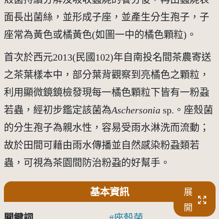
面長出菌絲，並形成子座，並產生分生孢子，子
座常為黃色或橘黃色(如圖一中的橘色顆粒)。
首次於西元2013(民國102)年自南投名間茶農寄送
之茶葉樣本中，部分葉背觀察到亮橘色之顆粒，
利用顯微鏡鏡檢發現每一橘色顆粒下皆有一粉蝨
若蟲，經初步鑑定該菌為
Aschersonia 
sp.。座殼菌
的分生孢子為親水性，容易受雨水淋洗而流動；
故於田間可藉由雨水傳播並自然感染粉蝨類若
蟲，可視為茶園間防治粉蝨的好幫手。
基本資訊
展
開
關鍵詞
座殼菌