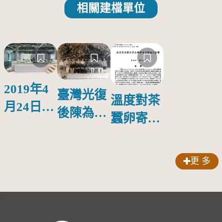
相關建檔單位
2019年4
臺灣光復
溫度對茶
月24日至
後陳為禎
蠶卵寄生
5月5日臺
技正代表
蜂發育及
灣文博會
接收魚池
繁殖之影
工藝館，
更 多
茶業試驗
響
茶3.1415
支所
展場，自
:::
「藝」區