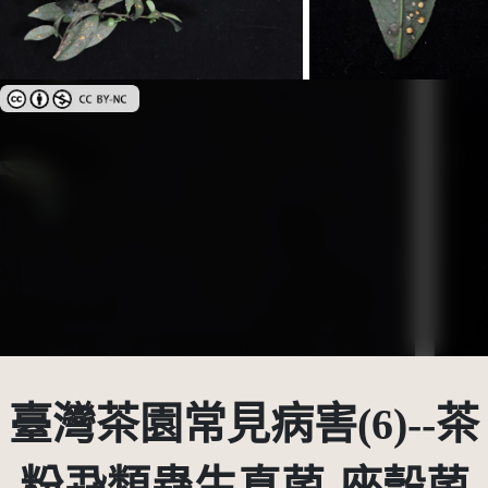
創用CC姓名標示-非商業性 3.0 台灣及其後版本(CC BY-NC 3.0 TW +)
臺灣茶園常見病害(6)--茶
粉蝨類蟲生真菌-座殼菌