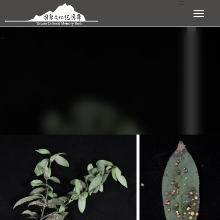
:::
跳到主要內容區塊
展開選單
:::