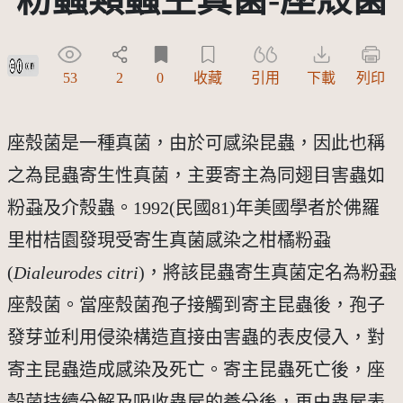
創用CC姓名標示 3.0 台灣及其後版本(CC BY 3.0 TW +)
53
2
0
收藏
引用
下載
列印
座殼菌是一種真菌，由於可感染昆蟲，因此也稱
之為昆蟲寄生性真菌，主要寄主為同翅目害蟲如
粉蝨及介殼蟲。1992(民國81)年美國學者於佛羅
里柑桔園發現受寄生真菌感染之柑橘粉蝨
(
Dialeurodes citri
)，將該昆蟲寄生真菌定名為粉蝨
座殼菌。當座殼菌孢子接觸到寄主昆蟲後，孢子
發芽並利用侵染構造直接由害蟲的表皮侵入，對
寄主昆蟲造成感染及死亡。寄主昆蟲死亡後，座
殼菌持續分解及吸收蟲屍的養分後，再由蟲屍表