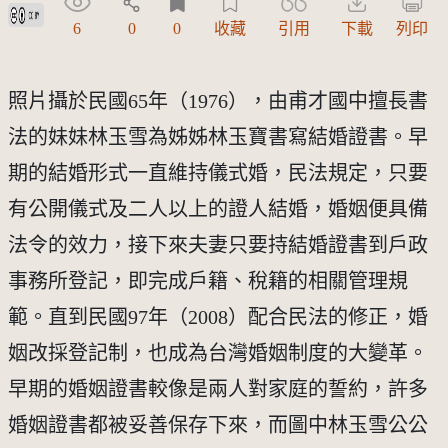
創用CC姓名標示 3.0 台灣及其後版本(CC BY 3.0 TW +)
6
0
0
收藏
引用
下載
列印
照片攝於民國65年（1976），由甫才國中擅長書
法的妹妹林玉雪為姊姊林玉寶書寫結婚證書。早
期的結婚形式一直維持儀式婚，民法規定，只要
有公開儀式及二人以上的證人結婚，婚姻便具備
法令的效力，接下來夫妻只要持結婚證書到戶政
事務所登記，即完成戶籍、稅籍的相關管理規
範。直到民國97年（2008）配合民法的修正，婚
姻改採登記制，也成為台灣婚姻制度的大變革。
早期的婚姻證書較像是兩人對家庭的誓約，許多
婚姻證書都被妥善保存下來，而圖中林玉雪公公