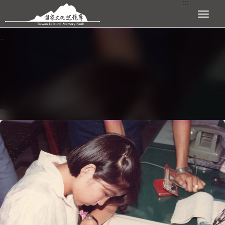
:::
跳到主要內容區塊
展開選單
:::