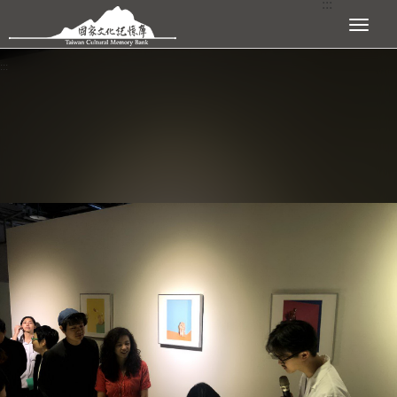
:::
跳到主要內容區塊
展開選單
:::