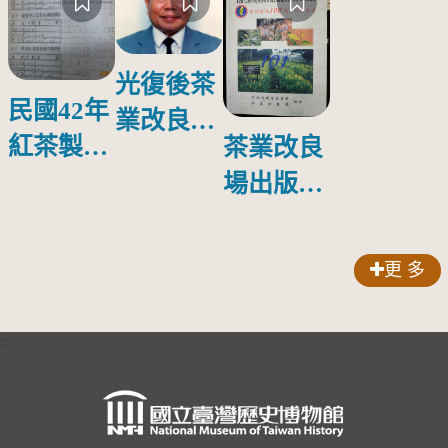
光復後茶
民國42年
業改良場
紅茶製造
茶業改良
第一任場
過程中冷
場出版第
長---吳振
却試驗
一本育種
鐸先生
專書--
(1918
更 多
-2000)
「台灣茶
樹種原圖
:::
誌」
(2003)