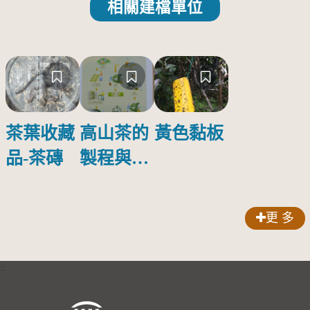
相關建檔單位
茶葉收藏
高山茶的
黃色黏板
品-茶磚
製程與品
質特性
更 多
:::