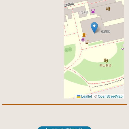
Leaflet
|
©
OpenStreetMap