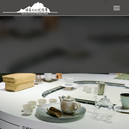
:::
跳到主要內容區塊
展開選單
:::