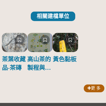
相關建檔單位
茶葉收藏
高山茶的
黃色黏板
品-茶磚
製程與品
質特性
更 多
:::