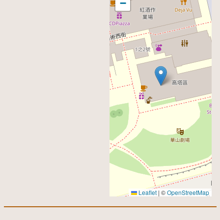
−
Leaflet
|
©
OpenStreetMap