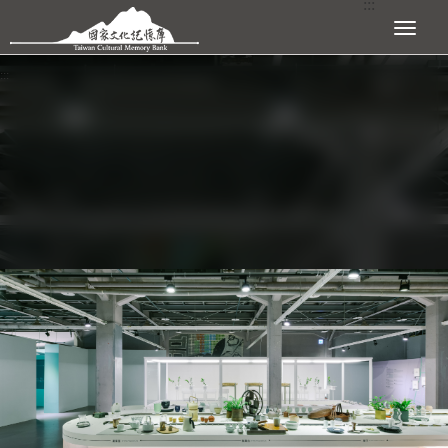
:::
跳到主要內容區塊
展開選單
:::