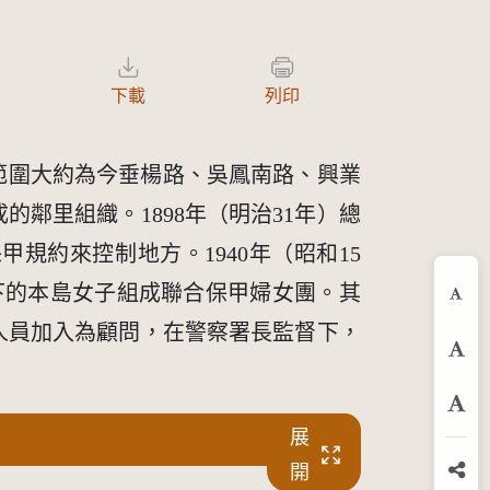
下載
列印
的範圍大約為今垂楊路、吳鳳南路、興業
鄰里組織。1898年（明治31年）總
約來控制地方。1940年（昭和15
下的本島女子組成聯合保甲婦女團。其
縮
人員加入為顧問，在警察署長監督下，
預
放
展
開
分