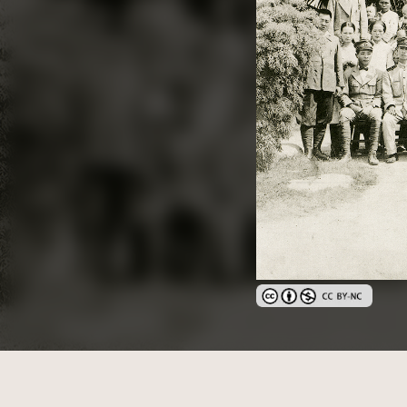
創用CC姓