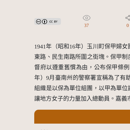
創用CC姓名標示 3.0 台灣及其後版本(CC BY 3.0 TW +
37
0
1941年（昭和16年）玉川町保甲
東路、民生南路所圍之街塊。保甲制度
督府以遵重舊慣為由，公布保甲條例
年）9月臺南州的警察署宣稱為了有
組織是以保為單位組團，以甲為單位
讓地方女子的力量加入總動員。嘉義