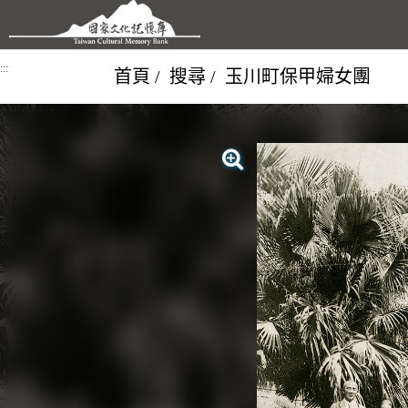
跳到主要內容區塊
:::
首頁
搜尋
玉川町保甲婦女團