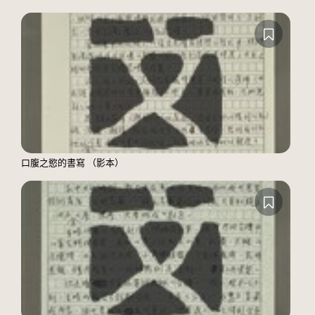
口腹之慾的書寫 （影本）