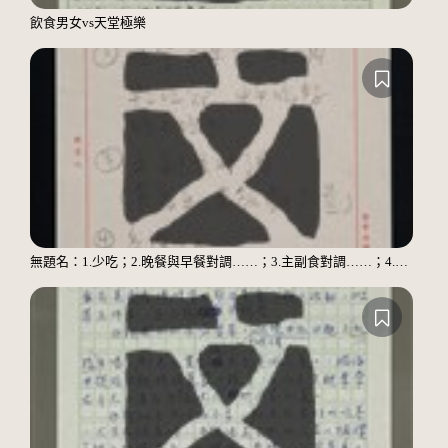
飲食男女vs天堂極樂
無題名：1.少吃；2.晚餐與早餐對調……；3.主副食對調……；4.多運動