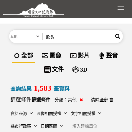
跳到主要內容區塊
展開
分類
關鍵字
搜尋
資料類型
全部
圖像
影片
聲音
文件
3D
1,583
查詢結果
筆資料
篩選條件
清除分類
分類：
其他
清除全部
資料來源
圖像相關授權
文字相關授權
建檔單位
縣市行政區
日期區間