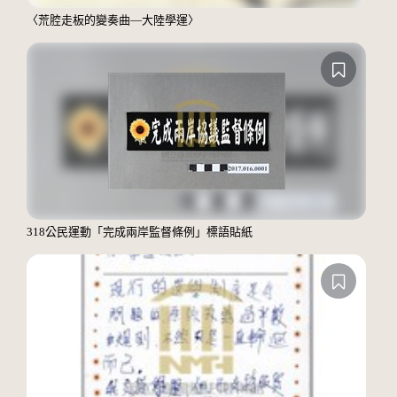
〈荒腔走板的變奏曲—大陸學運〉
318公民運動「完成兩岸監督條例」標語貼紙