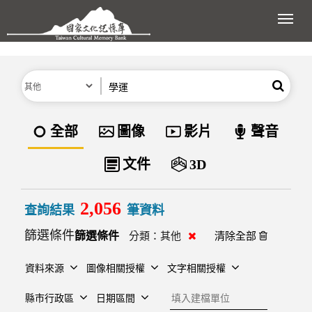
跳到主要內容區塊
展開
分類
關鍵字
搜尋
資料類型
全部
圖像
影片
聲音
文件
3D
2,056
查詢結果
筆資料
篩選條件
清除分類
分類：
其他
清除全部
資料來源
圖像相關授權
文字相關授權
建檔單位
縣市行政區
日期區間