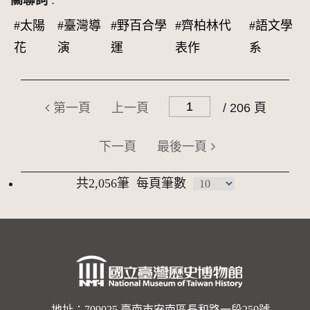
關聯詞
:
#太陽
#臺灣導
#野百合學
#齊柏林代
#語文學
花
演
運
表作
系
第一頁
上一頁
/ 206 頁
下一頁
最後一頁
共2,056筆
每頁筆數
地址：709025 臺南市安南區長和路一段250號