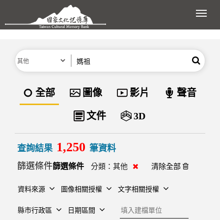
跳到主要內容區塊
展開
分類
關鍵字
搜尋
資料類型
全部
圖像
影片
聲音
文件
3D
1,250
查詢結果
筆資料
篩選條件
清除分類
分類：
其他
清除全部
資料來源
圖像相關授權
文字相關授權
建檔單位
縣市行政區
日期區間