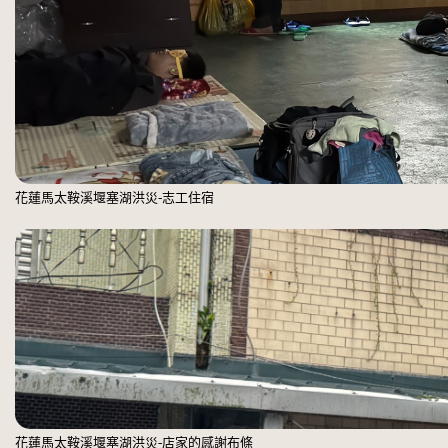
花蓮馬太鞍溪堰塞湖洪災-志工住宿
花蓮馬太鞍溪堰塞湖洪災-店家的感謝布條