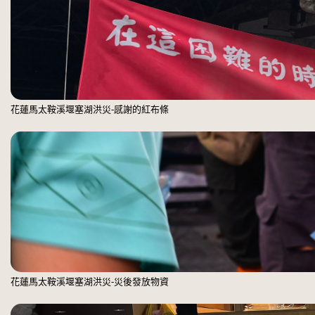
花蓮馬太鞍溪堰塞湖洪災-感謝的紅布條
花蓮馬太鞍溪堰塞湖洪災-災後發放物資