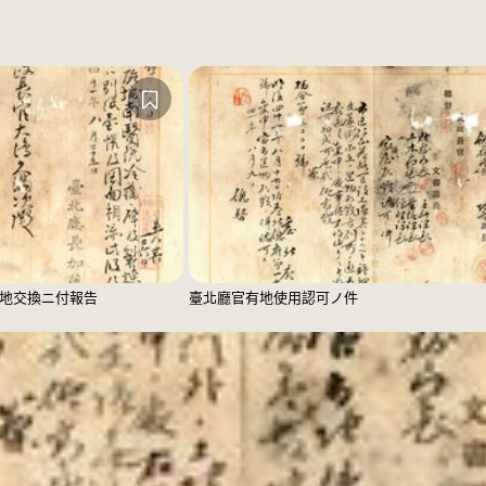
地交換ニ付報告
臺北廳官有地使用認可ノ件