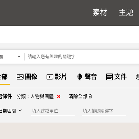
素材
主題
關鍵字
資料類型
全部
圖像
影片
聲音
文件
清除分類
分類：
人物與團體
清除全部
建檔單位
排除關鍵字
日期區間