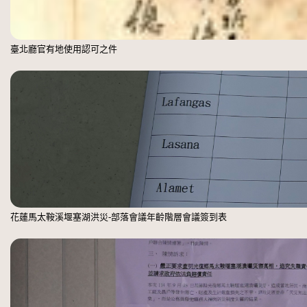
臺北廳官有地使用認可之件
花蓮馬太鞍溪堰塞湖洪災-部落會議年齡階層會議簽到表