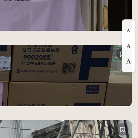
縮
預
放