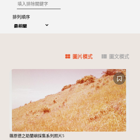
排除關鍵字
排列順序
圖片模式
圖文模式
篠原德之助蘭嶼採集系列照片5