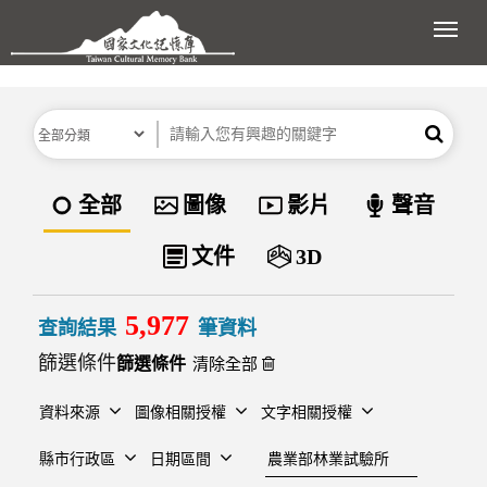
跳到主要內容區塊
展開
分類
關鍵字
搜尋
資料類型
全部
圖像
影片
聲音
文件
3D
5,977
查詢結果
筆資料
篩選條件
清除全部
資料來源
圖像相關授權
文字相關授權
建檔單位
縣市行政區
日期區間