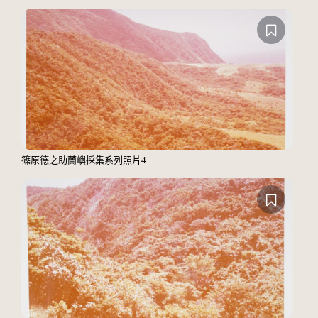
篠原德之助蘭嶼採集系列照片4