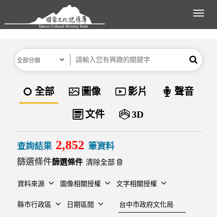
跳到主要內容區塊
展開
分類
關鍵字
搜尋
資料類型
全部
圖像
影片
聲音
文件
3D
2,852
查詢結果
筆資料
篩選條件
清除全部
資料來源
圖像相關授權
文字相關授權
建檔單位
縣市行政區
日期區間