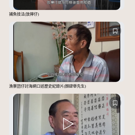
捕魚技法(放擰仔)
漁寮囝仔討海網口述歷史紀錄片(顏肆舉先生)