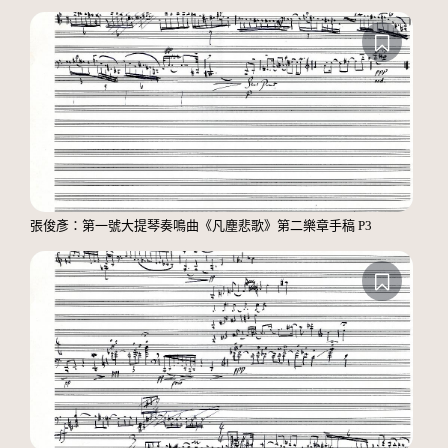
張俊彥：第一號大提琴奏鳴曲《凡塵悲歌》第二樂章手稿 P3