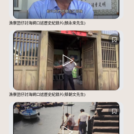
漁寮囝仔討海網口述歷史紀錄片(顏永來先生)
漁寮囝仔討海網口述歷史紀錄片(蔡朝文先生)