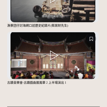
漁寮囝仔討海網口述歷史紀錄片(蔡居財先生)
古蹟音樂會-古蹟戲曲展風華 2 上半場演出 1