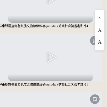
縮
屏東縣霧臺鄉魯凱族文物館儲穀桶(puludru)-訪談杜含笑耆老影片4
預
放
屏東縣霧臺鄉魯凱族文物館儲穀桶(puludru)-訪談杜含笑耆老影片1