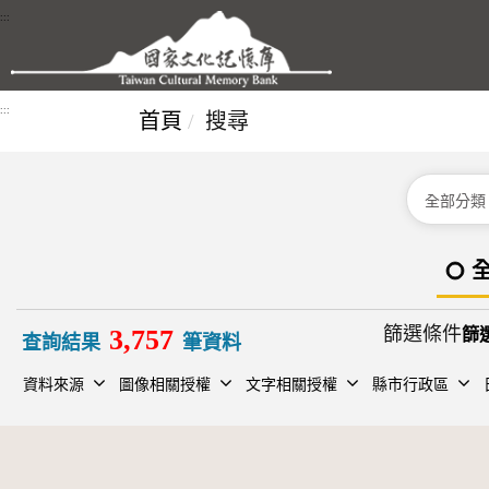
跳到主要內容區塊
:::
:::
首頁
搜尋
分類
篩選條件
3,757
查詢結果
筆資料
資料來源
圖像相關授權
文字相關授權
縣市行政區