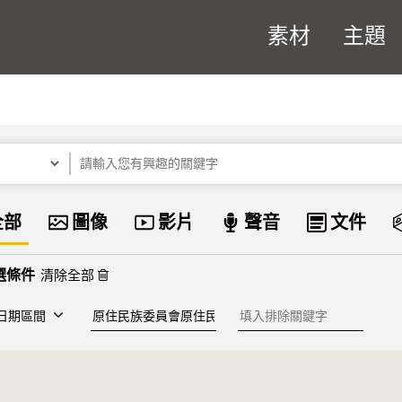
素材
主題
關鍵字
資料類型
全部
圖像
影片
聲音
文件
清除全部
建檔單位
排除關鍵字
日期區間