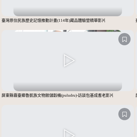
臺灣原住民族歷史記憶推動計畫(114年)藏品體驗營精華影片
屏東縣霧臺鄉魯凱族文物館儲穀桶(puludru)-訪談包基成耆老影片