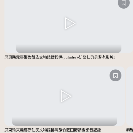
屏東縣霧臺鄉魯凱族文物館儲穀桶(puludru)-訪談杜勇男耆老影片3
屏東縣來義鄉原住民文物館排灣族竹籃田野調查影音記錄
泰