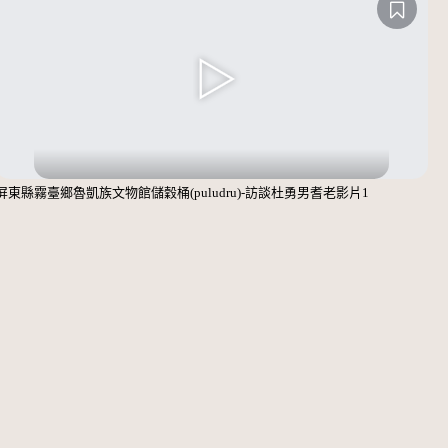
屏東縣霧臺鄉魯凱族文物館儲穀桶(puludru)-訪談杜勇男耆老影片1