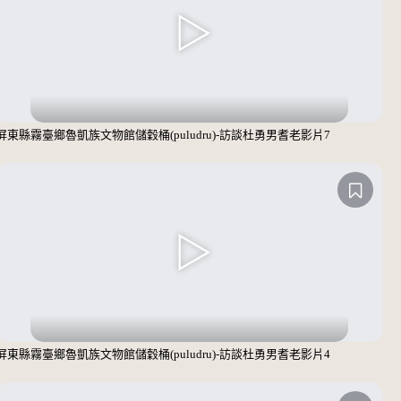
屏東縣霧臺鄉魯凱族文物館儲穀桶(puludru)-訪談杜勇男耆老影片7
屏東縣霧臺鄉魯凱族文物館儲穀桶(puludru)-訪談杜勇男耆老影片4