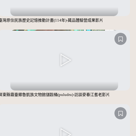
臺灣原住民族歷史記憶推動計畫(114年)-藏品體驗營成果影片
屏東縣霧臺鄉魯凱族文物館儲穀桶(puludru)-訪談麥春江耆老影片