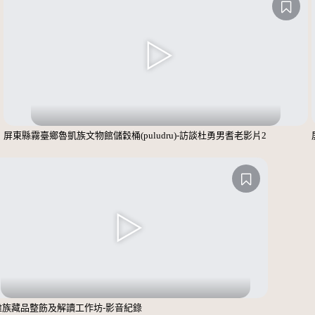
屏東縣霧臺鄉魯凱族文物館儲穀桶(puludru)-訪談杜勇男耆老影片2
雅族藏品整飭及解讀工作坊-影音紀錄