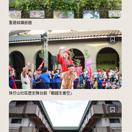
重建蛙鑲嵌牆
珠仔山社區歷史舞台劇「翻越生番空」