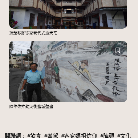
頂茄苳腳徐家現代式透天宅
陳仲佑推動災後籃城壁畫
關聯詞
:
#飲食
#鑾駕
#客家媽祖信仰
#陣頭
#文化