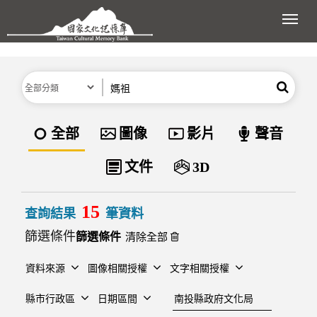
跳到主要內容區塊
展開
分類
關鍵字
搜尋
資料類型
全部
圖像
影片
聲音
文件
3D
15
查詢結果
筆資料
篩選條件
清除全部
資料來源
圖像相關授權
文字相關授權
建檔單位
縣市行政區
日期區間