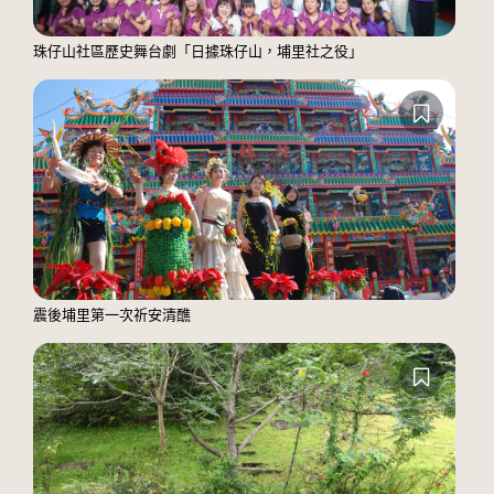
珠仔山社區歷史舞台劇「日據珠仔山，埔里社之役」
震後埔里第一次祈安清醮