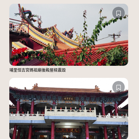
埔里恒吉宮媽祖廟後殿屋樑震毀