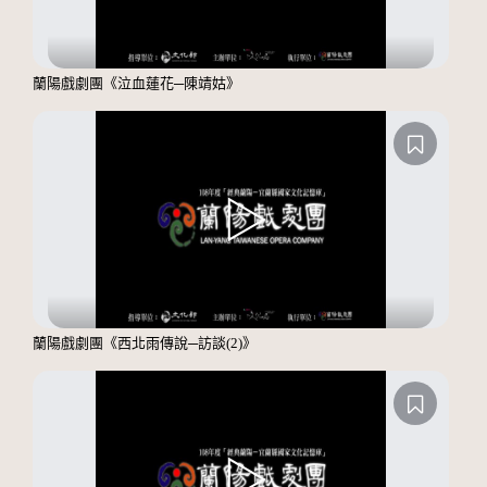
蘭陽戲劇團《泣血蓮花─陳靖姑》
蘭陽戲劇團《西北雨傳說─訪談(2)》