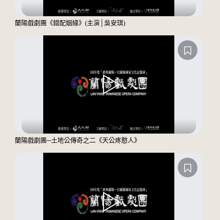
蘭陽戲劇團《錯配姻緣》(主演│吳安琪)
蘭陽戲劇團─土地公傳奇之二《天公疼憨人》