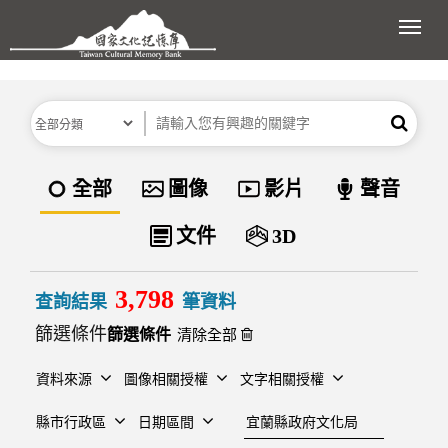
跳到主要內容區塊
展開
分類
關鍵字
搜尋
資料類型
全部
圖像
影片
聲音
文件
3D
3,798
查詢結果
筆資料
篩選條件
清除全部
資料來源
圖像相關授權
文字相關授權
建檔單位
縣市行政區
日期區間