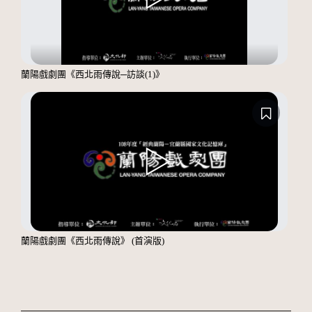
蘭陽戲劇團《西北雨傳說─訪談(1)》
蘭陽戲劇團《西北雨傳說》 (首演版)