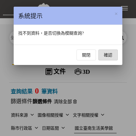
跳到主要內容區塊
展開
×
系統提示
找不到資料，是否切換為模糊查詢?
分類
關鍵字
搜尋
資料類型
關閉
確認
全部
圖像
影片
聲音
文件
3D
0
查詢結果
筆資料
篩選條件
清除全部
資料來源
圖像相關授權
文字相關授權
建檔單位
縣市行政區
日期區間