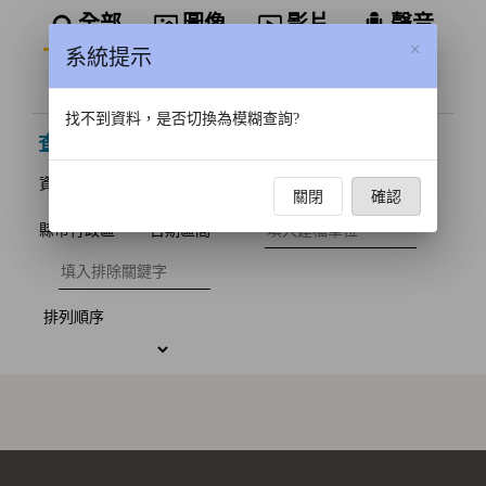
資料類型
全部
圖像
影片
聲音
×
系統提示
文件
3D
找不到資料，是否切換為模糊查詢?
查詢結果
筆資料
資料來源
圖像相關授權
文字相關授權
關閉
確認
建檔單位
縣市行政區
日期區間
排除關鍵字
排列順序