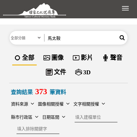
跳到主要內容區塊
展開
分類
關鍵字
搜尋
資料類型
全部
圖像
影片
聲音
文件
3D
373
查詢結果
筆資料
資料來源
圖像相關授權
文字相關授權
建檔單位
縣市行政區
日期區間
排除關鍵字