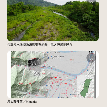
台灣淡水漁撈漁法調查與紀錄＿馬太鞍濕地簡介
馬太鞍部落／Matanki