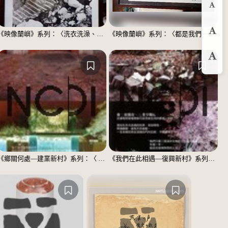
縮
《映像蘭嶼》系列：〈洗衣洗澡、都在這裡〉
《映像蘭嶼》系列：〈都是我們一家人〉
預
放
《鄉關何處—建業新村》系列：〈 邱敬賢04〉
《我們在此相遇—復興新村》系列：〈殘響04〉