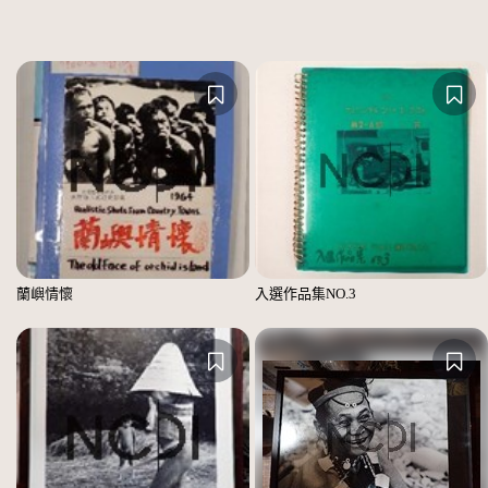
蘭嶼情懷
入選作品集NO.3