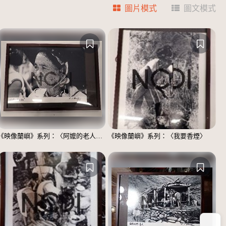
圖片模式
圖文模式
《映像蘭嶼》系列：〈阿嬤的老人斑〉
《映像蘭嶼》系列：〈我要香煙〉