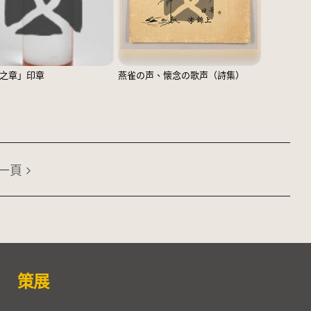
之章」印章
燕雀の声、懐念の歌声（詩集）
一頁
策展