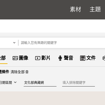
素材
主題
關鍵字
資料類型
全部
圖像
影片
聲音
文件
清除全部
建檔單位
排除關鍵字
日期區間