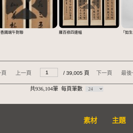
鄭香圃端午對聯
羅百祿四連幅
「如生
一頁
上一頁
/ 39,005 頁
下一頁
最後
共936,104筆
每頁筆數
素材
主題