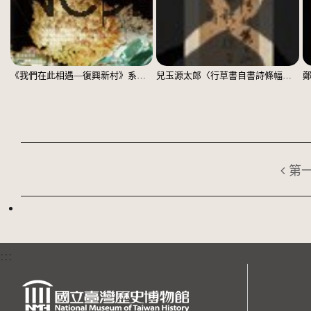
《我們在此相遇—復興新村》系列：〈殘響03〉
兒玉源太郎〈行草書自書詩條幅〉（印本）
第
:::