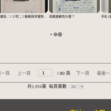
無題名：1.少吃；2.晚餐與早餐對調……；3.主副食對調……；4.多運動
母親喜歡吃什麼？
手札1
第一頁
上一頁
/ 80 頁
下一頁
最後一
共1,916筆
每頁筆數