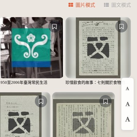
圖片模式
圖文模式
1950至2006年臺灣常民生活
珍惜飲食的故事：七則關於食物的個人、家庭、家族、社會、國族記憶
縮
預
放