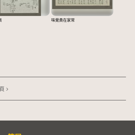
張
味覺貴在家常
頁