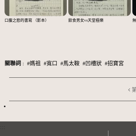
口腹之慾的書寫 （影本）
飲食男女vs天堂極樂
關聯詞
:
#媽祖
#寬口
#馬太鞍
#凹槽狀
#招寶宮
:::