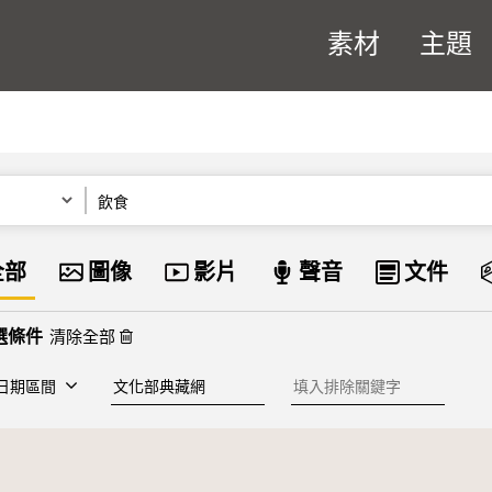
素材
主題
關鍵字
資料類型
全部
圖像
影片
聲音
文件
清除全部
建檔單位
排除關鍵字
日期區間