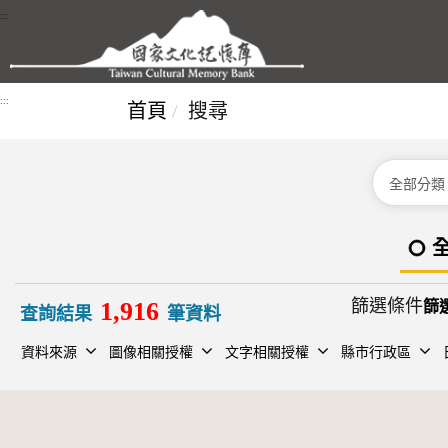
跳到主要內容區塊
:::
:::
首頁
搜尋
分類
篩選條件
1,916
查詢結果
筆資料
資料來源
圖像相關授權
文字相關授權
縣市行政區